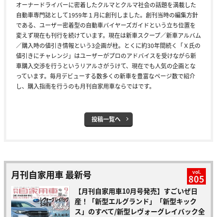
オーナードライバーに密着したクルマとクルマ社会の話題を満載した
自動車専門誌として1959年１月に創刊しました。創刊当時の編集方針
である、ユーザー密着型の自動車バイヤーズガイドという立ち位置を
変えず現在も刊行を続けています。現在は新車スクープ／新車アルバム
／購入時の値引き情報という3企画が柱。とくに約30年間続く「Ｘ氏の
値引きにチャレンジ」はユーザーがプロのアドバイスを受けながら新
車購入交渉を行うというリアルさがうけて、現在でも人気の企画とな
っています。毎月デビューする数多くの新車を豊富なページ数で紹介
し、購入指南を行うのも月刊自家用車ならではです。
投稿一覧へ
月刊自家用車 最新号
vol.
805
【月刊自家用車10月号発売】すごいぜ日
産！「新型エルグランド」「新型キック
ス」のすべて/新型レヴォーグレイバック全