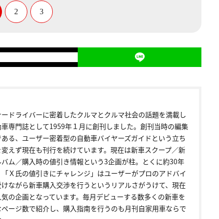
2
3
ナードライバーに密着したクルマとクルマ社会の話題を満載し
動車専門誌として1959年１月に創刊しました。創刊当時の編集
である、ユーザー密着型の自動車バイヤーズガイドという立ち
を変えず現在も刊行を続けています。現在は新車スクープ／新
ルバム／購入時の値引き情報という3企画が柱。とくに約30年
く「Ｘ氏の値引きにチャレンジ」はユーザーがプロのアドバイ
受けながら新車購入交渉を行うというリアルさがうけて、現在
人気の企画となっています。毎月デビューする数多くの新車を
なページ数で紹介し、購入指南を行うのも月刊自家用車ならで