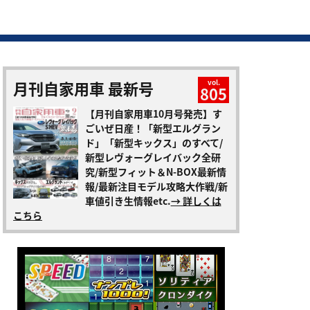
月刊自家用車 最新号
vol.
805
【月刊自家用車10月号発売】す
ごいぜ日産！「新型エルグラン
ド」「新型キックス」のすべて/
新型レヴォーグレイバック全研
究/新型フィット＆N-BOX最新情
報/最新注目モデル攻略大作戦/新
車値引き生情報etc.
→ 詳しくは
こちら