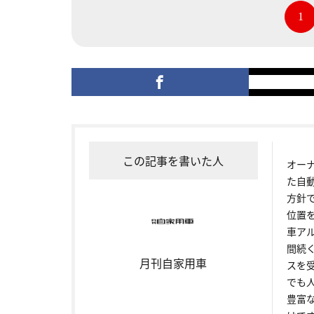
1
この記事を書いた人
オー
た自
方針
位置
車ア
間続
月刊自家用車
スを
でも
豊富