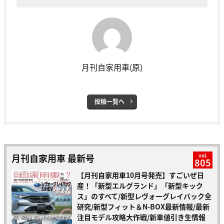
月刊自家用車(原)
投稿一覧へ
月刊自家用車 最新号
vol.
805
【月刊自家用車10月号発売】すごいぜ日
産！「新型エルグランド」「新型キック
ス」のすべて/新型レヴォーグレイバック全
研究/新型フィット＆N-BOX最新情報/最新
注目モデル攻略大作戦/新車値引き生情報