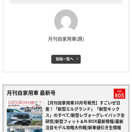
月刊自家用車(原)
投稿一覧へ
月刊自家用車 最新号
vol.
805
【月刊自家用車10月号発売】すごいぜ日
産！「新型エルグランド」「新型キック
ス」のすべて/新型レヴォーグレイバック全
研究/新型フィット＆N-BOX最新情報/最新
注目モデル攻略大作戦/新車値引き生情報