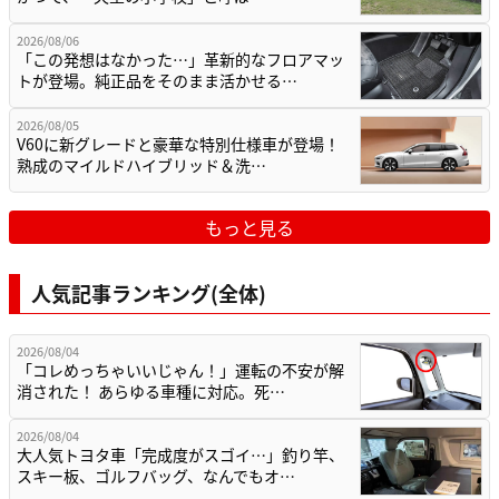
2026/08/06
「この発想はなかった…」革新的なフロアマッ
トが登場。純正品をそのまま活かせる…
2026/08/05
V60に新グレードと豪華な特別仕様車が登場！
熟成のマイルドハイブリッド＆洗…
もっと見る
人気記事ランキング(全体)
2026/08/04
「コレめっちゃいいじゃん！」運転の不安が解
消された！ あらゆる車種に対応。死…
2026/08/04
大人気トヨタ車「完成度がスゴイ…」釣り竿、
スキー板、ゴルフバッグ、なんでもオ…