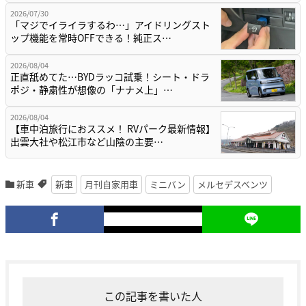
2026/07/30
「マジでイライラするわ…」アイドリングスト
ップ機能を常時OFFできる！純正ス…
2026/08/04
正直舐めてた…BYDラッコ試乗！シート・ドラ
ポジ・静粛性が想像の「ナナメ上」…
2026/08/04
【車中泊旅行におススメ！ RVパーク最新情報】
出雲大社や松江市など山陰の主要…
新車
新車
月刊自家用車
ミニバン
メルセデスベンツ
この記事を書いた人