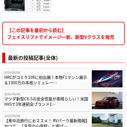
【この記事を最初から読む】
フェイスリフトでイメージ一新、新型Vクラスを発売
最新の投稿記事(全体)
2026/08/06
HRCがコミケ108に初出展！本物F1マシン展示
＆1300万の本格シミュレー…
2026/08/06
マツダ新型CX-5の安全性能が素晴らしい！米国
IIHSで3年連続全ブランド1…
2026/08/06
【車中泊旅行におススメ！ RVパーク最新情報】
かつて、「天空の小学校」と呼ば…