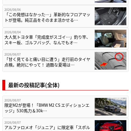
2026/08/06
「この発想はなかった…」革新的なフロアマッ
トが登場。純正品をそのまま活かせる…
2026/08/04
大人気トヨタ車「完成度がスゴイ…」釣り竿、
スキー板、ゴルフバッグ、なんでもオ…
2026/08/07
「甘く見てると痛い目に遭う」走行前のタイヤ
点検。絶対にやって！ 過酷な夏場は…
最新の投稿記事(全体)
2026/08/07
限定M2が登場！「BMW M2 CS エディションエ
ッジ」530馬力＆30k…
2026/08/07
アルファロメオ「ジュニア」に限定車「スポル