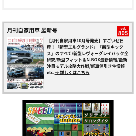
月刊自家用車 最新号
vol.
805
【月刊自家用車10月号発売】すごいぜ日
産！「新型エルグランド」「新型キック
ス」のすべて/新型レヴォーグレイバック全
研究/新型フィット＆N-BOX最新情報/最新
注目モデル攻略大作戦/新車値引き生情報
etc.
→ 詳しくはこちら