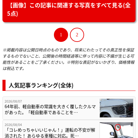
【画像】この記事に関連する写真をすべて見る(全
5点)
1
2
※掲載内容は公開日時点のものであり、将来にわたってその真正性を保証
するものでないこと、公開後の時間経過等に伴って内容に不備が生じる可
能性があることをご了承ください。※特別な表記がないかぎり、価格情報
は税込です。
人気記事ランキング(全体)
2026/08/07
64年前、軽自動車の常識を大きく覆したクルマ
があった。「軽自動車であることを…
2026/08/04
「コレめっちゃいいじゃん！」運転の不安が解
消された！ あらゆる車種に対応。死…