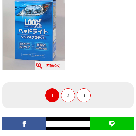
画像(9枚)
1
2
3