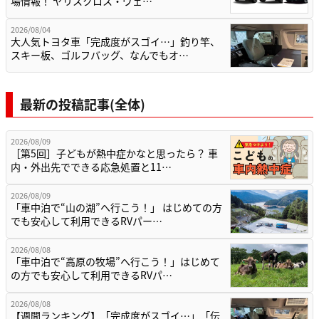
場情報！ ヤリスクロス・ヴェ…
2026/08/04
大人気トヨタ車「完成度がスゴイ…」釣り竿、
スキー板、ゴルフバッグ、なんでもオ…
最新の投稿記事(全体)
2026/08/09
［第5回］子どもが熱中症かなと思ったら？ 車
内・外出先でできる応急処置と11…
2026/08/09
「車中泊で“山の湖”へ行こう！」 はじめての方
でも安心して利用できるRVパー…
2026/08/08
「車中泊で“高原の牧場”へ行こう！」はじめて
の方でも安心して利用できるRVパ…
2026/08/08
【週間ランキング】「完成度がスゴイ…」「伝