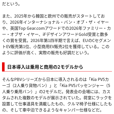
だという。
また、2025年から韓国と欧州での販売がスタートしてお
り、2026年インターナショナル・バン・オブ・ザ・イヤー
や、英国Top Gear.comアワードでの2026年ファミリー・カ
ー・オブザ・イヤー、iFデザインアワードGold受賞と数多
くの賞を受賞。2026年第1四半期で言えば、EUのCセグメン
トEV販売第1位、小型商用EV販売2位を獲得している。この
ように評価が高く、実際の販売も好調だという。
日本導入は乗用と商用の2モデルから
そんなPBVシリーズから日本に導入されるのは「Kia PV5カ
ーゴ（2人乗り貨物バン）」と「Kia PV5パッセンジャー（5
人乗り乗用バン）」の2モデルだ。発表会の会場には、カス
タムされた複数のモデルが展示されていた。荷室にラックを
設置して仕事道具を満載したもの、クルマ椅子仕様にしたも
の、そして車中泊できるようなキャンパー仕様などだ。