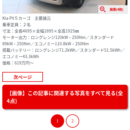
画像(4枚)
Kia PV５カーゴ 主要諸元
乗車定員：２名
寸法：全長4695×全幅1895×全高1925㎜
モーター出力：ロングレンジ120kW・250Nm／スタンダード
89kW・250Nm／エコノミー110.8kW・250Nm
搭載バッテリー：ロングレンジ71.2kWh／スタンダード51.5kWh／
エコノミー43.3kWh
価格：619万円～
次ページ
【画像】この記事に関連する写真をすべて見る(全
4点)
1
2