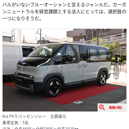
バルがいないブルーオーシャンと言えるジャンルだ。カーボ
ンニュートラルを経営課題とする法人にとっては、選択肢の
一つになりそうだ。
画像(4枚)
Kia PV５パッセンジャー 主要諸元
乗車定員：5名
寸法：全長4695×全幅1895×全高1925㎜