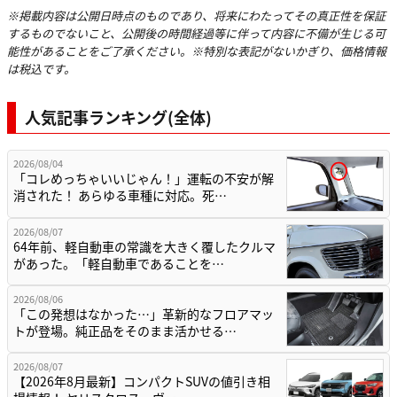
※掲載内容は公開日時点のものであり、将来にわたってその真正性を保証
するものでないこと、公開後の時間経過等に伴って内容に不備が生じる可
能性があることをご了承ください。※特別な表記がないかぎり、価格情報
は税込です。
人気記事ランキング(全体)
2026/08/04
「コレめっちゃいいじゃん！」運転の不安が解
消された！ あらゆる車種に対応。死…
2026/08/07
64年前、軽自動車の常識を大きく覆したクルマ
があった。「軽自動車であることを…
2026/08/06
「この発想はなかった…」革新的なフロアマッ
トが登場。純正品をそのまま活かせる…
2026/08/07
【2026年8月最新】コンパクトSUVの値引き相