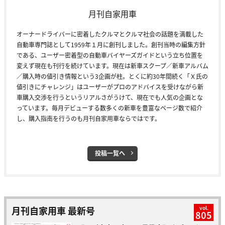
月刊自家用車
オーナードライバーに密着したクルマとクルマ社会の話題を満載した
自動車専門誌として1959年１月に創刊しました。創刊当時の編集方針
である、ユーザー密着型の自動車バイヤーズガイドという立ち位置を
変えず現在も刊行を続けています。現在は新車スクープ／新車アルバム
／購入時の値引き情報という3企画が柱。とくに約30年間続く「Ｘ氏の
値引きにチャレンジ」はユーザーがプロのアドバイスを受けながら新
車購入交渉を行うというリアルさがうけて、現在でも人気の企画とな
っています。毎月デビューする数多くの新車を豊富なページ数で紹介
し、購入指南を行うのも月刊自家用車ならではです。
投稿一覧へ
月刊自家用車 最新号
vol.
805