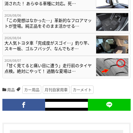
消された！ あらゆる車種に対応。死…
2026/08/06
「この発想はなかった…」革新的なフロアマッ
トが登場。純正品をそのまま活かせる…
2026/08/04
大人気トヨタ車「完成度がスゴイ…」釣り竿、
スキー板、ゴルフバッグ、なんでもオ…
2026/08/07
「甘く見てると痛い目に遭う」走行前のタイヤ
点検。絶対にやって！ 過酷な夏場は…
用品
カー用品
月刊自家用車
カーメイト