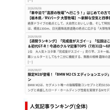
[…]
2026/08/08
「車中泊で“高原の牧場”へ行こう！」はじめての方
【栃木県／RVパーク 大笹牧場】～新鮮な空気と四
絶景ドライブの拠点として、大自然とおいしい食、そして特別な
は、標高1300m、日光霧降高原道路の終点に広がる「大笹牧場
2026/08/08
【週間ランキング】「完成度がスゴイ…」「伝説は
＆初代GT-R！今週のクルマ記事TOP5（7月31日〜8
1位 大人気トヨタ車「完成度がスゴイ…」釣り竿、スキー板
難シェルターとしても十二分に機能する、無敵の相棒 趣味の
[…]
2026/08/07
限定M2が登場！「BMW M2 CS エディションエッジ
ン
BMW M2は、セグメント唯一の後輪駆動コンセプトと約50:
ングと卓越したロード・ホールディング性能を実現するMモデル。BMW 
人気記事ランキング(全体)