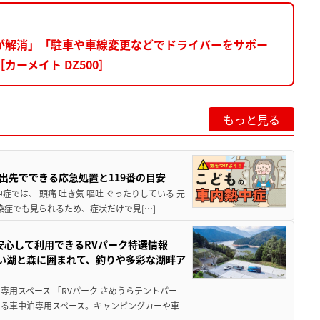
が解消」「駐車や車線変更などでドライバーをサポー
ーメイト DZ500］
もっと見る
出先でできる応急処置と119番の目安
では、 頭痛 吐き気 嘔吐 ぐったりしている 元
染症でも見られるため、症状だけで見[…]
安心して利用できるRVパーク特選情報
しい湖と森に囲まれて、釣りや多彩な湖畔ア
用スペース 「RVパーク さめうらテントパー
る車中泊専用スペース。キャンピングカーや車