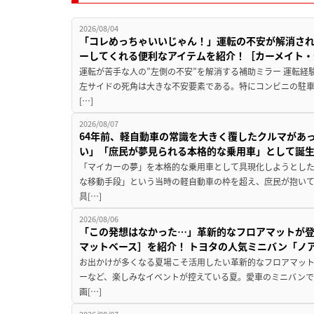
2026/08/04
「コレめっちゃいいじゃん！」運転の不安が解消され
ーしてくれる便利なアイテムを紹介！［カーメイト・CZ
運転が苦手な人の”左側の不安”を解消する補助ミラー 運転経
左サイドの死角は大きな不安要素である。特にコンビニの駐
[…]
2026/08/07
64年前、軽自動車の常識を大きく覆したクルマがあ
い」「庶民が夢見られる本格的な乗用車」として誕
「マイカーの夢」を本格的な乗用車として具現化しようとした
な移動手段」という当時の軽自動車の枠を超え、庶民が抱い
具[…]
2026/08/06
「この発想はなかった…」革新的なフロアマットが
マットベース］を紹介！ トヨタの人気ミニバン「ノ
お出かけが多くなる夏場こそ活用したい革新的なフロアマット
ーなど、楽しみなイベントが控えている夏。愛車のミニバン
画[…]
2026/08/07