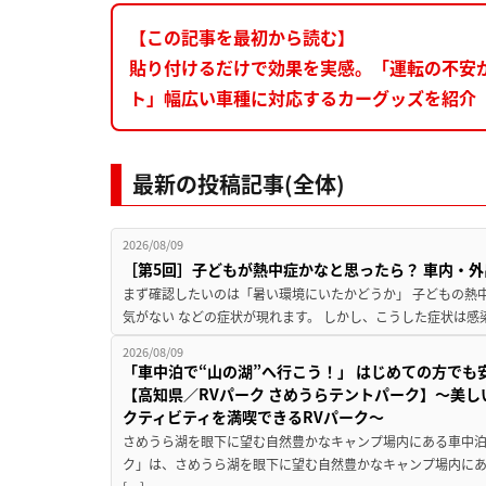
【この記事を最初から読む】
貼り付けるだけで効果を実感。「運転の不安
ト」幅広い車種に対応するカーグッズを紹介［カ
最新の投稿記事(全体)
2026/08/09
［第5回］子どもが熱中症かなと思ったら？ 車内・外
まず確認したいのは「暑い環境にいたかどうか」 子どもの熱中症
気がない などの症状が現れます。 しかし、こうした症状は感
2026/08/09
「車中泊で“山の湖”へ行こう！」 はじめての方でも
【高知県／RVパーク さめうらテントパーク】～美
クティビティを満喫できるRVパーク～
さめうら湖を眼下に望む自然豊かなキャンプ場内にある車中泊専
ク」は、さめうら湖を眼下に望む自然豊かなキャンプ場内にあ