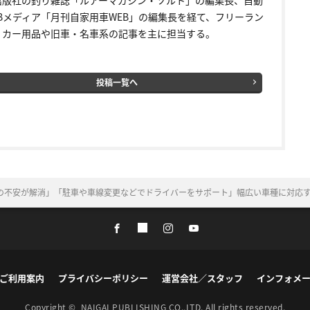
EBメディア「月刊自家用車WEB」の編集長を経て、フリーラン
。カー用品や旧車・名車系の記事を主に担当する。
投稿一覧へ
不安が解消」「駐車や車線変更などでドライバーをサポート」幅広い車種に対応する
ご利用案内
プライバシーポリシー
運営会社／スタッフ
インフォメ
Copyright ©
NAIGAI PUBLISHING CO.,LTD.
All rights reserved.