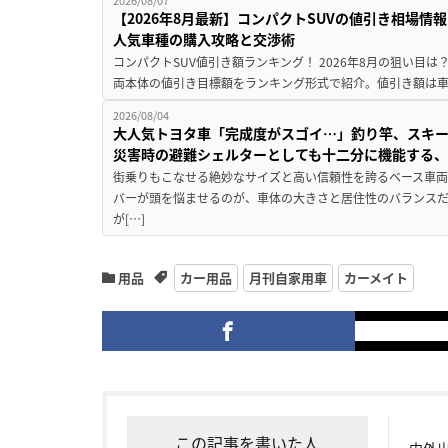
【2026年8月最新】コンパクトSUVの値引き相場情報
人気車種の購入攻略と交渉術
コンパクトSUV値引き額ランキング！ 2026年8月の狙い目は？
両本体の値引き目標額をランキング形式で紹介。値引き額は車
2026/08/04
大人気トヨタ車「完成度がスゴイ…」釣り竿、スキー
災害時の避難シェルターとしても十二分に機能する
街乗りもこなせる絶妙なサイズと高い信頼性を誇るベース車両
バーが頭を悩ませるのが、車体の大きさと居住性のバランス
が[…]
用品
カー用品
月刊自家用車
カーメイト
この記事を書いた人
内外