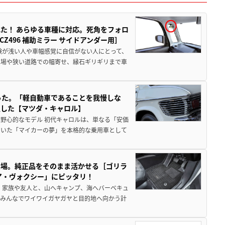
た！ あらゆる車種に対応。死角をフォロ
496 補助ミラー サイドアンダー用］
験が浅い人や車幅感覚に自信がない人にとって、
車場や狭い道路での幅寄せ、縁石ギリギリまで車
った。「軽自動車であることを我慢しな
生した【マツダ・キャロル】
野心的なモデル 初代キャロルは、単なる「安価
ていた「マイカーの夢」を本格的な乗用車として
登場。純正品をそのまま活かせる［ゴリラ
ア・ヴォクシー」にピッタリ！
 家族や友人と、山へキャンプ、海へバーベキュ
でみんなでワイワイガヤガヤと目的地へ向かう計