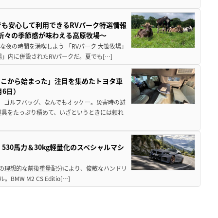
でも安心して利用できるRVパーク特選情報
季折々の季節感が味わえる高原牧場～
夜の時間を満喫しよう 「RVパーク 大笹牧場」
」内に併設されたRVパークだ。夏でも[…]
ここから始まった」注目を集めたトヨタ車
月6日）
、ゴルフバッグ、なんでもオッケー。災害時の避
道具をたっぷり積めて、いざというときには頼れ
」530馬力＆30kg軽量化のスペシャルマシ
50の理想的な前後重量配分により、俊敏なハンドリ
M2 CS Editio[…]