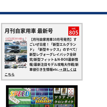
月刊自家用車 最新号
vol.
805
【月刊自家用車10月号発売】す
ごいぜ日産！「新型エルグラン
ド」「新型キックス」のすべて/
新型レヴォーグレイバック全研
究/新型フィット＆N-BOX最新情
報/最新注目モデル攻略大作戦/新
車値引き生情報etc.
→ 詳しくは
こちら