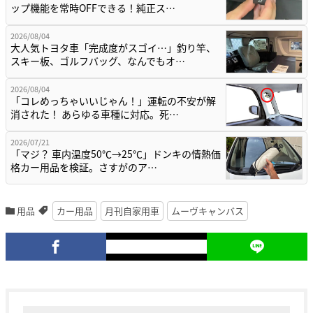
ップ機能を常時OFFできる！純正ス…
2026/08/04
大人気トヨタ車「完成度がスゴイ…」釣り竿、
スキー板、ゴルフバッグ、なんでもオ…
2026/08/04
「コレめっちゃいいじゃん！」運転の不安が解
消された！ あらゆる車種に対応。死…
2026/07/21
「マジ？ 車内温度50℃→25℃」ドンキの情熱価
格カー用品を検証。さすがのア…
用品
カー用品
月刊自家用車
ムーヴキャンバス