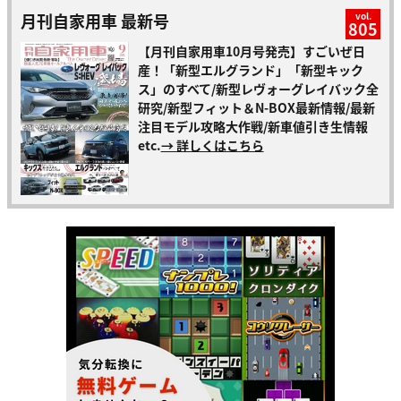
月刊自家用車 最新号
vol.
805
【月刊自家用車10月号発売】すごいぜ日
産！「新型エルグランド」「新型キック
ス」のすべて/新型レヴォーグレイバック全
研究/新型フィット＆N-BOX最新情報/最新
注目モデル攻略大作戦/新車値引き生情報
etc.
→ 詳しくはこちら