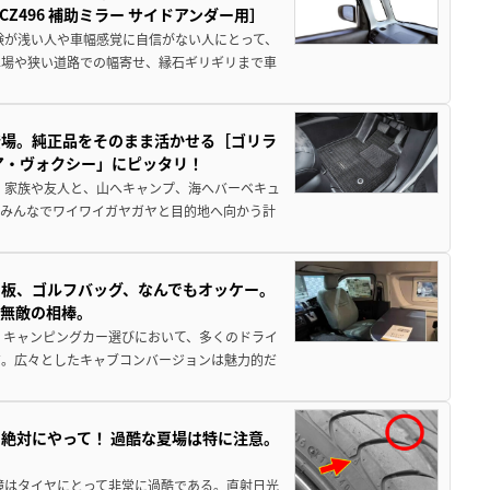
496 補助ミラー サイドアンダー用］
験が浅い人や車幅感覚に自信がない人にとって、
車場や狭い道路での幅寄せ、縁石ギリギリまで車
登場。純正品をそのまま活かせる［ゴリラ
ア・ヴォクシー」にピッタリ！
 家族や友人と、山へキャンプ、海へバーベキュ
でみんなでワイワイガヤガヤと目的地へ向かう計
板、ゴルフバッグ、なんでもオッケー。
、無敵の相棒。
 キャンピングカー選びにおいて、多くのドライ
だ。広々としたキャブコンバージョンは魅力的だ
絶対にやって！ 過酷な夏場は特に注意。
境はタイヤにとって非常に過酷である。直射日光