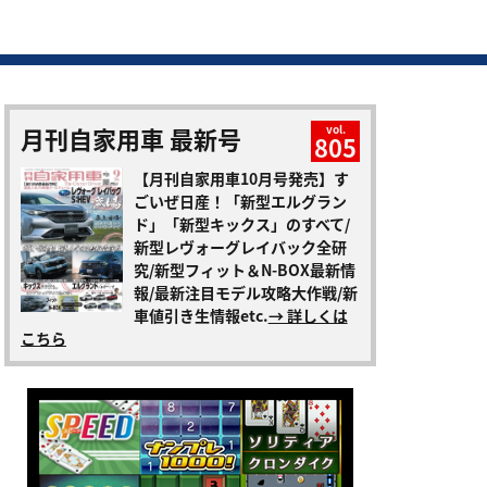
月刊自家用車 最新号
vol.
805
【月刊自家用車10月号発売】す
ごいぜ日産！「新型エルグラン
ド」「新型キックス」のすべて/
新型レヴォーグレイバック全研
究/新型フィット＆N-BOX最新情
報/最新注目モデル攻略大作戦/新
車値引き生情報etc.
→ 詳しくは
こちら