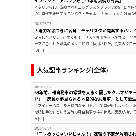
イブリッド、アルファらしい専用装備も充実】
イタリアらしい洗練されたエレガンスをプラス 2025年に国内
の新時代を象徴するコンパクトモデル。「Ibrida」は1.2L直3
2026/08/07
大迫力な顔つきに変身！モデリスタが提案するハリ
改良したハリアーに早くもモデリスタ専用キットが登場！ 今
ーマに合わせた漆黒のメッキ加飾が採用された。従来のクロ
の[…]
人気記事ランキング(全体)
2026/08/07
64年前、軽自動車の常識を大きく覆したクルマがあ
い」「庶民が夢見られる本格的な乗用車」として誕
「マイカーの夢」を本格的な乗用車として具現化しようとした
な移動手段」という当時の軽自動車の枠を超え、庶民が抱い
具[…]
2026/08/04
「コレめっちゃいいじゃん！」運転の不安が解消され