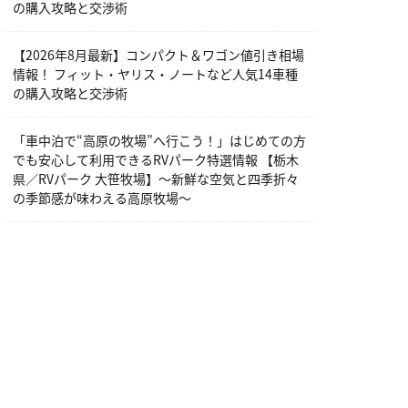
の購入攻略と交渉術
【2026年8月最新】コンパクト＆ワゴン値引き相場
情報！ フィット・ヤリス・ノートなど人気14車種
の購入攻略と交渉術
「車中泊で“高原の牧場”へ行こう！」はじめての方
でも安心して利用できるRVパーク特選情報 【栃木
県／RVパーク 大笹牧場】～新鮮な空気と四季折々
の季節感が味わえる高原牧場～