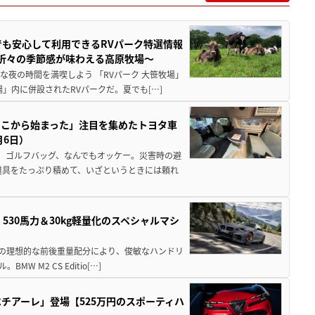
でも安心して利用できるRVパーク特選情報
季折々の季節感が味わえる高原牧場～
夜の時間を満喫しよう 「RVパーク 大笹牧場」
」内に併設されたRVパークだ。夏でも[…]
ここから始まった」注目を集めたトヨタ車
月6日）
、ゴルフバッグ、なんでもオッケー。災害時の避
道具をたっぷり積めて、いざというときには頼れ
」530馬力＆30kg軽量化のスペシャルマシ
50の理想的な前後重量配分により、俊敏なハンドリ
M2 CS Editio[…]
チアーレ」登場【525万円のスポーティハ