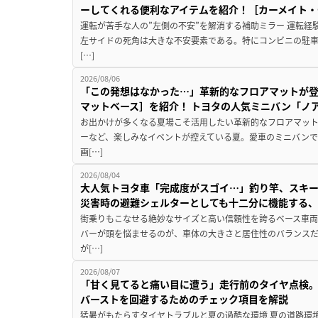
ーしてくれる便利なアイテムを紹介！［カーメイト・CZ
運転が苦手な人の”左側の不安”を解消する補助ミラー 運転経
左サイドの死角は大きな不安要素である。特にコンビニの駐
[…]
2026/08/06
「この発想はなかった…」革新的なフロアマットが
マットベース］を紹介！ トヨタの人気ミニバン「ノ
お出かけが多くなる夏場こそ活用したい革新的なフロアマット
ーなど、楽しみなイベントが控えている夏。愛車のミニバン
画[…]
2026/08/04
大人気トヨタ車「完成度がスゴイ…」釣り竿、スキー
災害時の避難シェルターとしても十二分に機能する
街乗りもこなせる絶妙なサイズと高い信頼性を誇るベース車両
バーが頭を悩ませるのが、車体の大きさと居住性のバランス
が[…]
2026/08/07
「甘く見てると痛い目に遭う」走行前のタイヤ点検。
バーストを回避するためのチェック項目を解説
猛暑がもたらすタイヤトラブルと夏の過酷な環境 夏の道路環