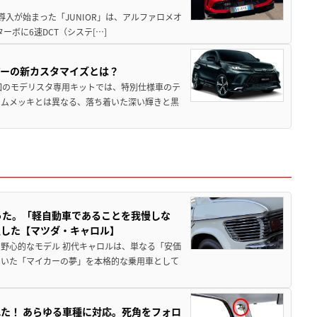
導入が始まった「JUNIOR」は、アルファロメオ
ターボに6速DCT（システ[…]
アーの新カスタマイズとは？
回のモデリスタ専用キットでは、特別仕様車のテ
ームメッキとは異なる、落ち着いた深い輝きと黒
った。「軽自動車であることを我慢しな
生した【マツダ・キャロル】
野心的なモデル 初代キャロルは、単なる「安価
ていた「マイカーの夢」を本格的な乗用車として
た！ あらゆる車種に対応。死角をフォロ