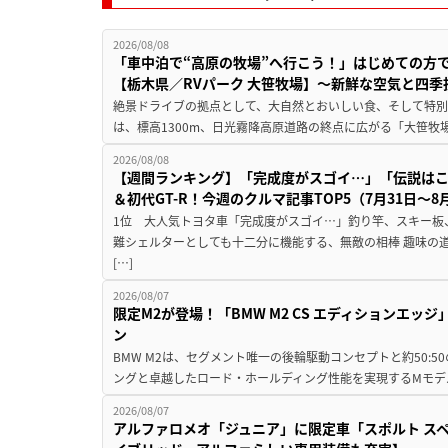
2026/08/08
「車中泊で“高原の牧場”へ行こう！」はじめての方
【栃木県／RVパーク 大笹牧場】～新鮮な空気と四
絶景ドライブの拠点として、大自然とおいしい食、そして特別な
は、標高1300m、日光霧降高原道路の終点に広がる「大笹牧場
2026/08/08
【週間ランキング】「完成度がスゴイ…」「伝説は
＆初代GT-R！今週のクルマ記事TOP5（7月31日〜8
1位 大人気トヨタ車「完成度がスゴイ…」釣り竿、スキー板
難シェルターとしても十二分に機能する、無敵の相棒 趣味の
[…]
2026/08/07
限定M2が登場！「BMW M2 CS エディションエッジ
ン
BMW M2は、セグメント唯一の後輪駆動コンセプトと約50:
ングと卓越したロード・ホールディング性能を実現するMモデル。BMW 
2026/08/07
アルファロメオ「ジュニア」に限定車「スポルト スペ