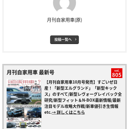
月刊自家用車(原)
投稿一覧へ
月刊自家用車 最新号
vol.
805
【月刊自家用車10月号発売】すごいぜ日
産！「新型エルグランド」「新型キック
ス」のすべて/新型レヴォーグレイバック全
研究/新型フィット＆N-BOX最新情報/最新
注目モデル攻略大作戦/新車値引き生情報
etc.
→ 詳しくはこちら