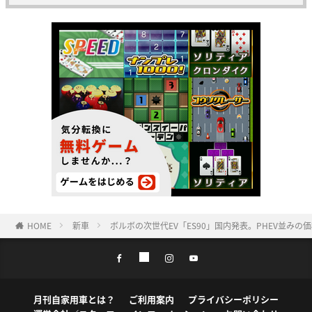
HOME
新車
ボルボの次世代EV「ES90」国内発表。PHEV並み
月刊自家用車とは？
ご利用案内
プライバシーポリシー