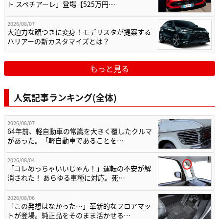
ト スペチアーレ」登場【525万円…
2026/08/07
大迫力な顔つきに変身！モデリスタが提案する
ハリアーの新カスタマイズとは？
もっと見る
人気記事ランキング(全体)
2026/08/07
64年前、軽自動車の常識を大きく覆したクルマ
があった。「軽自動車であることを…
2026/08/04
「コレめっちゃいいじゃん！」運転の不安が解
消された！ あらゆる車種に対応。死…
2026/08/06
「この発想はなかった…」革新的なフロアマッ
トが登場。純正品をそのまま活かせる…