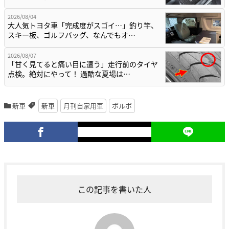
2026/08/04
大人気トヨタ車「完成度がスゴイ…」釣り竿、
スキー板、ゴルフバッグ、なんでもオ…
2026/08/07
「甘く見てると痛い目に遭う」走行前のタイヤ
点検。絶対にやって！ 過酷な夏場は…
新車
新車
月刊自家用車
ボルボ
この記事を書いた人