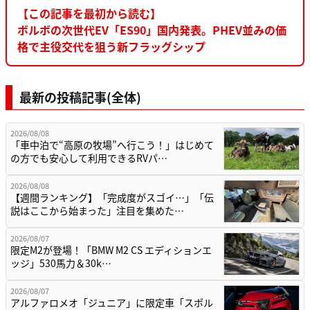
【この記事を最初から読む】
ボルボの次世代EV「ES90」国内発表。PHEV並みの価
格で主役交代を狙う新フラッグシップ
最新の投稿記事(全体)
2026/08/08
「車中泊で“高原の牧場”へ行こう！」はじめて
の方でも安心して利用できるRVパ…
2026/08/08
【週間ランキング】「完成度がスゴイ…」「伝
説はここから始まった」注目を集めた…
2026/08/07
限定M2が登場！「BMW M2 CS エディションエ
ッジ」530馬力＆30k…
2026/08/07
アルファロメオ「ジュニア」に限定車「スポル