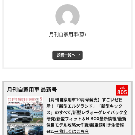
月刊自家用車(原)
投稿一覧へ
月刊自家用車 最新号
vol.
805
【月刊自家用車10月号発売】すごいぜ日
産！「新型エルグランド」「新型キック
ス」のすべて/新型レヴォーグレイバック全
研究/新型フィット＆N-BOX最新情報/最新
注目モデル攻略大作戦/新車値引き生情報
etc.
→ 詳しくはこちら