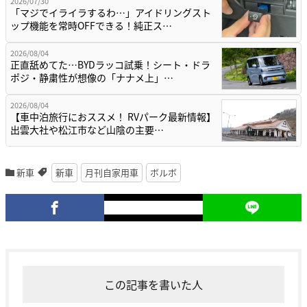
2026/07/30
「マジでイライラするわ…」アイドリングスト
ップ機能を常時OFFできる！純正ス…
2026/08/04
正直舐めてた…BYDラッコ試乗！シート・ドラ
ポジ・静粛性が想像の「ナナメ上」…
2026/08/04
【車中泊旅行におススメ！ RVパーク最新情報】
出雲大社や松江市など山陰の主要…
新車
新車
月刊自家用車
ボルボ
この記事を書いた人