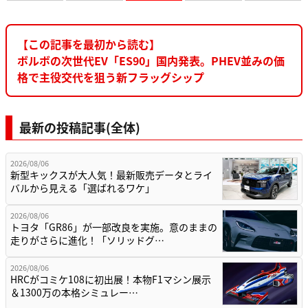
【この記事を最初から読む】
ボルボの次世代EV「ES90」国内発表。PHEV並みの価
格で主役交代を狙う新フラッグシップ
最新の投稿記事(全体)
2026/08/06
新型キックスが大人気！最新販売データとライ
バルから見える「選ばれるワケ」
2026/08/06
トヨタ「GR86」が一部改良を実施。意のままの
走りがさらに進化！「ソリッドグ…
2026/08/06
HRCがコミケ108に初出展！本物F1マシン展示
＆1300万の本格シミュレー…