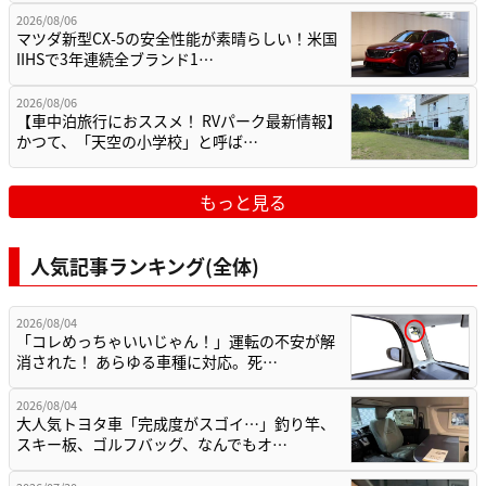
2026/08/06
マツダ新型CX-5の安全性能が素晴らしい！米国
IIHSで3年連続全ブランド1…
2026/08/06
【車中泊旅行におススメ！ RVパーク最新情報】
かつて、「天空の小学校」と呼ば…
もっと見る
人気記事ランキング(全体)
2026/08/04
「コレめっちゃいいじゃん！」運転の不安が解
消された！ あらゆる車種に対応。死…
2026/08/04
大人気トヨタ車「完成度がスゴイ…」釣り竿、
スキー板、ゴルフバッグ、なんでもオ…