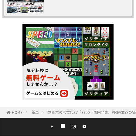
HOME
新車
ボルボの次世代EV「ES90」国内発表。PHEV並み