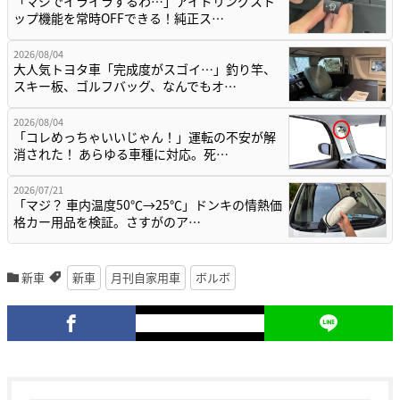
「マジでイライラするわ…」アイドリングスト
ップ機能を常時OFFできる！純正ス…
2026/08/04
大人気トヨタ車「完成度がスゴイ…」釣り竿、
スキー板、ゴルフバッグ、なんでもオ…
2026/08/04
「コレめっちゃいいじゃん！」運転の不安が解
消された！ あらゆる車種に対応。死…
2026/07/21
「マジ？ 車内温度50℃→25℃」ドンキの情熱価
格カー用品を検証。さすがのア…
新車
新車
月刊自家用車
ボルボ