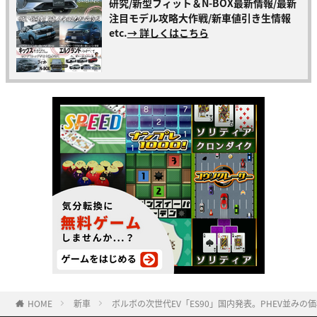
研究/新型フィット＆N-BOX最新情報/最新
注目モデル攻略大作戦/新車値引き生情報
etc.
→ 詳しくはこちら
HOME
新車
ボルボの次世代EV「ES90」国内発表。PHEV並み