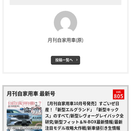
月刊自家用車(原)
投稿一覧へ
月刊自家用車 最新号
vol.
805
【月刊自家用車10月号発売】すごいぜ日
産！「新型エルグランド」「新型キック
ス」のすべて/新型レヴォーグレイバック全
研究/新型フィット＆N-BOX最新情報/最新
注目モデル攻略大作戦/新車値引き生情報