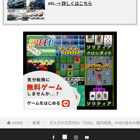
etc.
→ 詳しくはこちら
HOME
新車
ボルボの次世代EV「ES90」国内発表。PHEV並み