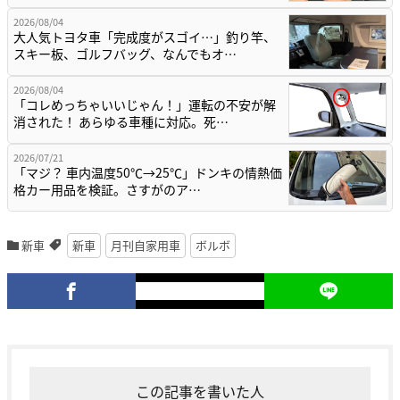
2026/08/04
大人気トヨタ車「完成度がスゴイ…」釣り竿、
スキー板、ゴルフバッグ、なんでもオ…
2026/08/04
「コレめっちゃいいじゃん！」運転の不安が解
消された！ あらゆる車種に対応。死…
2026/07/21
「マジ？ 車内温度50℃→25℃」ドンキの情熱価
格カー用品を検証。さすがのア…
新車
新車
月刊自家用車
ボルボ
この記事を書いた人