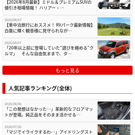
【2026年8月最新】ミドル＆プレミアムSUVの
値引き相場情報！ ハリアー・…
2026/08/07
【車中泊旅行におススメ！ RVパーク最新情報】
白亜に輝く観音様に見守られなが…
2026/08/07
「20年以上前に登場していた“遊びを極める”ク
ルマ」 そんな自由気ままで、タ…
もっと見る
人気記事ランキング(全体)
2026/08/06
「この発想はなかった…」革新的なフロアマッ
トが登場。純正品をそのまま活かせる…
2026/07/30
「マジでイライラするわ…」アイドリングスト