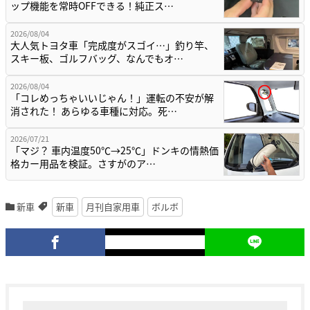
ップ機能を常時OFFできる！純正ス…
2026/08/04
大人気トヨタ車「完成度がスゴイ…」釣り竿、
スキー板、ゴルフバッグ、なんでもオ…
2026/08/04
「コレめっちゃいいじゃん！」運転の不安が解
消された！ あらゆる車種に対応。死…
2026/07/21
「マジ？ 車内温度50℃→25℃」ドンキの情熱価
格カー用品を検証。さすがのア…
新車
新車
月刊自家用車
ボルボ