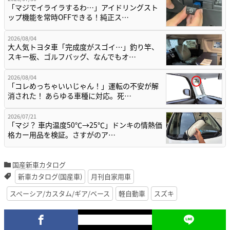
「マジでイライラするわ…」アイドリングスト
ップ機能を常時OFFできる！純正ス…
2026/08/04
大人気トヨタ車「完成度がスゴイ…」釣り竿、
スキー板、ゴルフバッグ、なんでもオ…
2026/08/04
「コレめっちゃいいじゃん！」運転の不安が解
消された！ あらゆる車種に対応。死…
2026/07/21
「マジ？ 車内温度50℃→25℃」ドンキの情熱価
格カー用品を検証。さすがのア…
国産新車カタログ
新車カタログ(国産車)
月刊自家用車
スペーシア/カスタム/ギア/ベース
軽自動車
スズキ