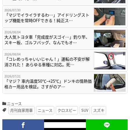
2026/07/30
「マジでイライラするわ…」アイドリングスト
ップ機能を常時OFFできる！純正ス…
2026/08/04
大人気トヨタ車「完成度がスゴイ…」釣り竿、
スキー板、ゴルフバッグ、なんでもオ…
2026/08/04
「コレめっちゃいいじゃん！」運転の不安が解
消された！ あらゆる車種に対応。死…
2026/07/21
「マジ？ 車内温度50℃→25℃」ドンキの情熱価
格カー用品を検証。さすがのア…
ニュース
月刊自家用車
ニュース
クロスビー
SUV
スズキ