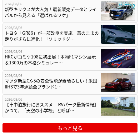
2026/08/06
新型キックスが大人気！最新販売データとライ
バルから見える「選ばれるワケ」
2026/08/06
トヨタ「GR86」が一部改良を実施。意のままの
走りがさらに進化！「ソリッドグ…
2026/08/06
HRCがコミケ108に初出展！本物F1マシン展示
＆1300万の本格シミュレー…
2026/08/06
マツダ新型CX-5の安全性能が素晴らしい！米国
IIHSで3年連続全ブランド1…
2026/08/06
【車中泊旅行におススメ！ RVパーク最新情報】
かつて、「天空の小学校」と呼ば…
もっと見る