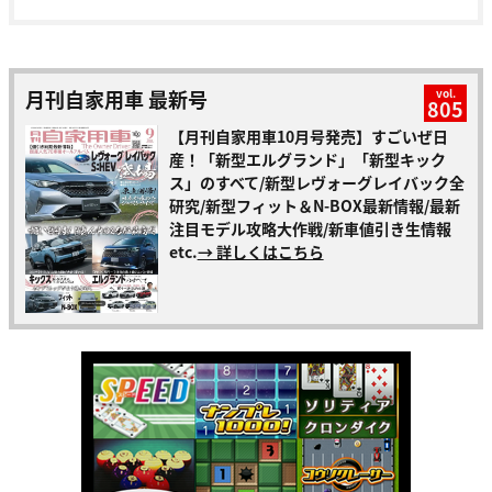
月刊自家用車 最新号
vol.
805
【月刊自家用車10月号発売】すごいぜ日
産！「新型エルグランド」「新型キック
ス」のすべて/新型レヴォーグレイバック全
研究/新型フィット＆N-BOX最新情報/最新
注目モデル攻略大作戦/新車値引き生情報
etc.
→ 詳しくはこちら