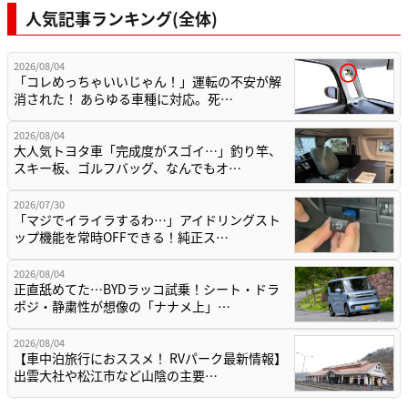
人気記事ランキング(全体)
2026/08/04
「コレめっちゃいいじゃん！」運転の不安が解
消された！ あらゆる車種に対応。死…
2026/08/04
大人気トヨタ車「完成度がスゴイ…」釣り竿、
スキー板、ゴルフバッグ、なんでもオ…
2026/07/30
「マジでイライラするわ…」アイドリングスト
ップ機能を常時OFFできる！純正ス…
2026/08/04
正直舐めてた…BYDラッコ試乗！シート・ドラ
ポジ・静粛性が想像の「ナナメ上」…
2026/08/04
【車中泊旅行におススメ！ RVパーク最新情報】
出雲大社や松江市など山陰の主要…