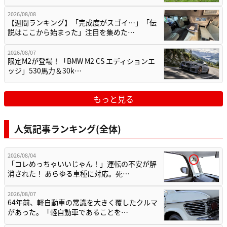
2026/08/08
【週間ランキング】「完成度がスゴイ…」「伝
説はここから始まった」注目を集めた…
2026/08/07
限定M2が登場！「BMW M2 CS エディションエ
ッジ」530馬力＆30k…
もっと見る
人気記事ランキング(全体)
2026/08/04
「コレめっちゃいいじゃん！」運転の不安が解
消された！ あらゆる車種に対応。死…
2026/08/07
64年前、軽自動車の常識を大きく覆したクルマ
があった。「軽自動車であることを…