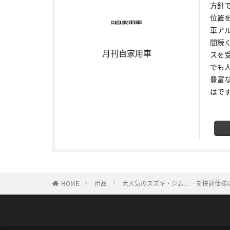
方針
位置
車ア
間続
月刊自家用車
スを
でも
豊富
はで
HOME
用品
大人気のスズキ・ジムニーを快適仕様に