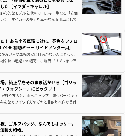
生した【マツダ・キャロル】
野心的なモデル 初代キャロルは、単なる「安価
ていた「マイカーの夢」を本格的な乗用車として
た！ あらゆる車種に対応。死角をフォロ
496 補助ミラー サイドアンダー用］
験が浅い人や車幅感覚に自信がない人にとって、
車場や狭い道路での幅寄せ、縁石ギリギリまで車
登場。純正品をそのまま活かせる［ゴリラ
ア・ヴォクシー」にピッタリ！
 家族や友人と、山へキャンプ、海へバーベキュ
でみんなでワイワイガヤガヤと目的地へ向かう計
板、ゴルフバッグ、なんでもオッケー。
、無敵の相棒。