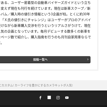
である、ユーザー密着型の自動車バイヤーズガイドという立ち
を変えず現在も刊行を続けています。現在は新車スクープ／新
ルバム／購入時の値引き情報という3企画が柱。とくに約30年
く「Ｘ氏の値引きにチャレンジ」はユーザーがプロのアドバイ
受けながら新車購入交渉を行うというリアルさがうけて、現在
人気の企画となっています。毎月デビューする数多くの新車を
なページ数で紹介し、購入指南を行うのも月刊自家用車ならで
す。
投稿一覧へ
カスタム! カーライフを豊かにするカメラキットが人気!