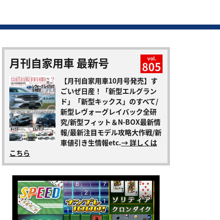
月刊自家用車 最新号
vol.
805
【月刊自家用車10月号発売】す
ごいぜ日産！「新型エルグラン
ド」「新型キックス」のすべて/
新型レヴォーグレイバック全研
究/新型フィット＆N-BOX最新情
報/最新注目モデル攻略大作戦/新
車値引き生情報etc.
→ 詳しくは
こちら