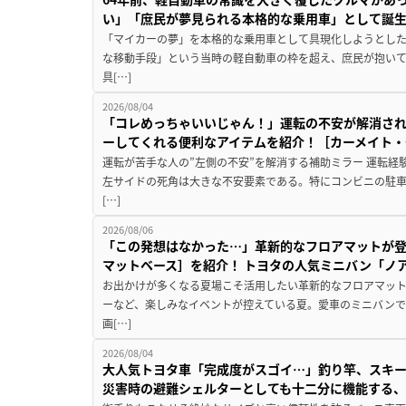
い」「庶民が夢見られる本格的な乗用車」として誕
「マイカーの夢」を本格的な乗用車として具現化しようとした
な移動手段」という当時の軽自動車の枠を超え、庶民が抱い
具[…]
2026/08/04
「コレめっちゃいいじゃん！」運転の不安が解消され
ーしてくれる便利なアイテムを紹介！［カーメイト・CZ
運転が苦手な人の”左側の不安”を解消する補助ミラー 運転経
左サイドの死角は大きな不安要素である。特にコンビニの駐
[…]
2026/08/06
「この発想はなかった…」革新的なフロアマットが
マットベース］を紹介！ トヨタの人気ミニバン「ノ
お出かけが多くなる夏場こそ活用したい革新的なフロアマット
ーなど、楽しみなイベントが控えている夏。愛車のミニバン
画[…]
2026/08/04
大人気トヨタ車「完成度がスゴイ…」釣り竿、スキー
災害時の避難シェルターとしても十二分に機能する