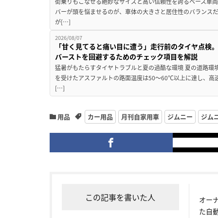
街乗りもこなせる絶妙なサイズと高い信頼性を誇るベース車両
バーが頭を悩ませるのが、車体の大きさと居住性のバランス
が[…]
2026/08/07
「甘く見てると痛い目に遭う」走行前のタイヤ点検。
バーストを回避するためのチェック項目を解説
猛暑がもたらすタイヤトラブルと夏の過酷な環境 夏の道路環
を受けたアスファルトの路面温度は50〜60℃以上に達し、
[…]
用品
カー用品
月刊自家用車
ジムニー
ジム
この記事を書いた人
オー
た自