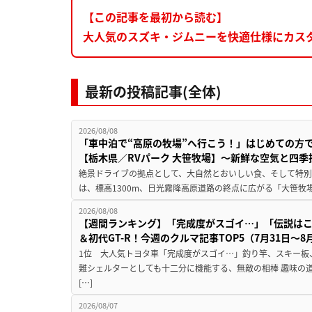
【この記事を最初から読む】
大人気のスズキ・ジムニーを快適仕様にカスタ
最新の投稿記事(全体)
2026/08/08
「車中泊で“高原の牧場”へ行こう！」はじめての方
【栃木県／RVパーク 大笹牧場】～新鮮な空気と四
絶景ドライブの拠点として、大自然とおいしい食、そして特別な
は、標高1300m、日光霧降高原道路の終点に広がる「大笹牧場
2026/08/08
【週間ランキング】「完成度がスゴイ…」「伝説は
＆初代GT-R！今週のクルマ記事TOP5（7月31日〜8
1位 大人気トヨタ車「完成度がスゴイ…」釣り竿、スキー板
難シェルターとしても十二分に機能する、無敵の相棒 趣味の
[…]
2026/08/07