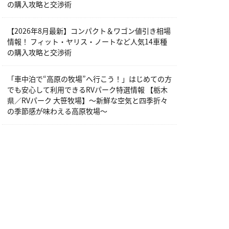
の購入攻略と交渉術
【2026年8月最新】コンパクト＆ワゴン値引き相場
情報！ フィット・ヤリス・ノートなど人気14車種
の購入攻略と交渉術
「車中泊で“高原の牧場”へ行こう！」はじめての方
でも安心して利用できるRVパーク特選情報 【栃木
県／RVパーク 大笹牧場】～新鮮な空気と四季折々
の季節感が味わえる高原牧場～