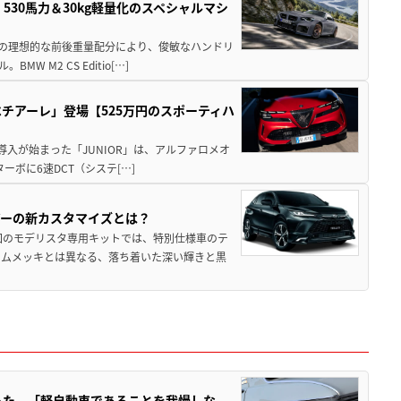
」530馬力＆30kg軽量化のスペシャルマシ
50の理想的な前後重量配分により、俊敏なハンドリ
M2 CS Editio[…]
チアーレ」登場【525万円のスポーティハ
導入が始まった「JUNIOR」は、アルファロメオ
ターボに6速DCT（システ[…]
アーの新カスタマイズとは？
回のモデリスタ専用キットでは、特別仕様車のテ
ームメッキとは異なる、落ち着いた深い輝きと黒
った。「軽自動車であることを我慢しな