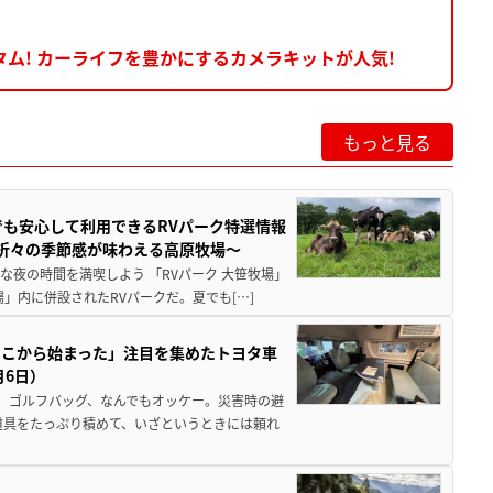
ム! カーライフを豊かにするカメラキットが人気!
もっと見る
でも安心して利用できるRVパーク特選情報
季折々の季節感が味わえる高原牧場～
夜の時間を満喫しよう 「RVパーク 大笹牧場」
」内に併設されたRVパークだ。夏でも[…]
ここから始まった」注目を集めたトヨタ車
月6日）
、ゴルフバッグ、なんでもオッケー。災害時の避
道具をたっぷり積めて、いざというときには頼れ