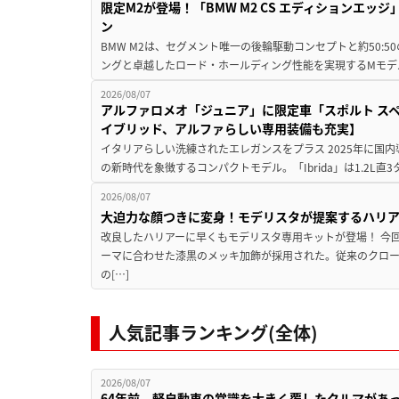
限定M2が登場！「BMW M2 CS エディションエッジ
ン
BMW M2は、セグメント唯一の後輪駆動コンセプトと約50:
ングと卓越したロード・ホールディング性能を実現するMモデル。BMW 
2026/08/07
アルファロメオ「ジュニア」に限定車「スポルト スペ
イブリッド、アルファらしい専用装備も充実】
イタリアらしい洗練されたエレガンスをプラス 2025年に国内
の新時代を象徴するコンパクトモデル。「Ibrida」は1.2L直3
2026/08/07
大迫力な顔つきに変身！モデリスタが提案するハリ
改良したハリアーに早くもモデリスタ専用キットが登場！ 今
ーマに合わせた漆黒のメッキ加飾が採用された。従来のクロ
の[…]
人気記事ランキング(全体)
2026/08/07
64年前、軽自動車の常識を大きく覆したクルマがあ