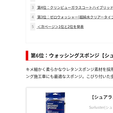
3
第4位：クリンビューガラスコートハイブリッ
4
第3位：ゼロウォッシャー[超純水クリアータイ
5
＜次ページ＞1位と2位を発表
第6位：ウォッシングスポンジ【シ
キメ細かく柔らかなウレタンスポンジ素材を採
ング施工車にも最適なスポンジ。こびり付いた
【シュアラ
Surluster(