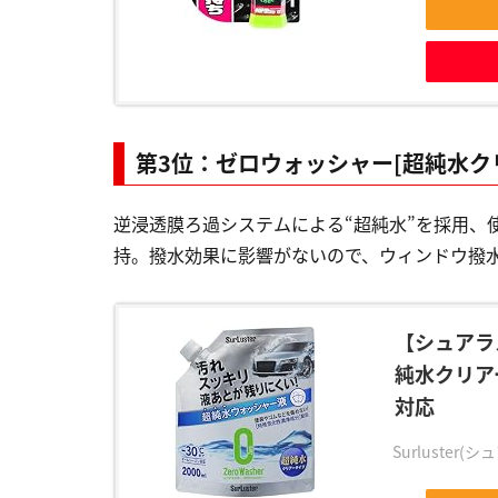
第3位：ゼロウォッシャー[超純水ク
逆浸透膜ろ過システムによる“超純水”を採用、
持。撥水効果に影響がないので、ウィンドウ撥
【シュアラ
純水クリアー
対応
Surluster(