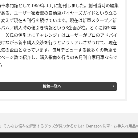
動車専門誌として1959年１月に創刊しました。創刊当時の編集
である、ユーザー密着型の自動車バイヤーズガイドという立ち
を変えず現在も刊行を続けています。現在は新車スクープ／新
ルバム／購入時の値引き情報という3企画が柱。とくに約30年
く「Ｘ氏の値引きにチャレンジ」はユーザーがプロのアドバイ
受けながら新車購入交渉を行うというリアルさがうけて、現在
人気の企画となっています。毎月デビューする数多くの新車を
なページ数で紹介し、購入指南を行うのも月刊自家用車ならで
す。
投稿一覧へ
んなお悩みを解消するグッズが見つかるかも!?【Amazon 洗車・お手入れ用品の売れ