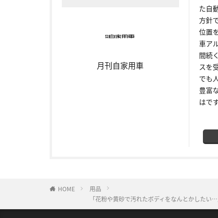
た自
方針
位置
車ア
間続
月刊自家用車
スを
でも
豊富
はで
HOME
用品
「花粉や黄砂で汚れたボディをなんとかしたい…」そ