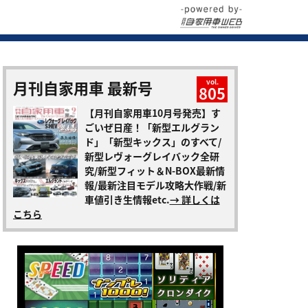
月刊自家用車 最新号
vol.
805
【月刊自家用車10月号発売】す
ごいぜ日産！「新型エルグラン
ド」「新型キックス」のすべて/
新型レヴォーグレイバック全研
究/新型フィット＆N-BOX最新情
報/最新注目モデル攻略大作戦/新
車値引き生情報etc.
→ 詳しくは
こちら