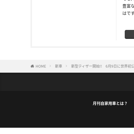
豊富
はで
HOME
新車
新型ティザー開始!! 6月9日に世界初
月刊自家用車とは？