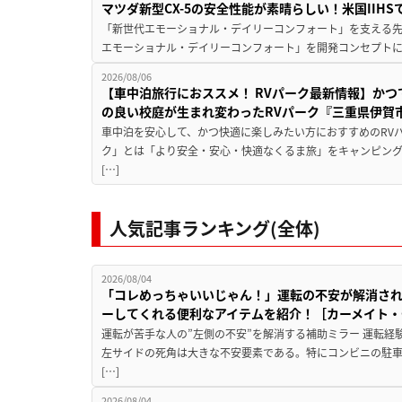
マツダ新型CX-5の安全性能が素晴らしい！米国IIH
「新世代エモーショナル・デイリーコンフォート」を支える先進安
エモーショナル・デイリーコンフォート」を開発コンセプトに
2026/08/06
【車中泊旅行におススメ！ RVパーク最新情報】か
の良い校庭が生まれ変わったRVパーク『三重県伊賀市
車中泊を安心して、かつ快適に楽しみたい方におすすめのRVパ
ク」とは「より安全・安心・快適なくるま旅」をキャンピン
[…]
人気記事ランキング(全体)
2026/08/04
「コレめっちゃいいじゃん！」運転の不安が解消され
ーしてくれる便利なアイテムを紹介！［カーメイト・CZ
運転が苦手な人の”左側の不安”を解消する補助ミラー 運転経
左サイドの死角は大きな不安要素である。特にコンビニの駐
[…]
2026/08/04