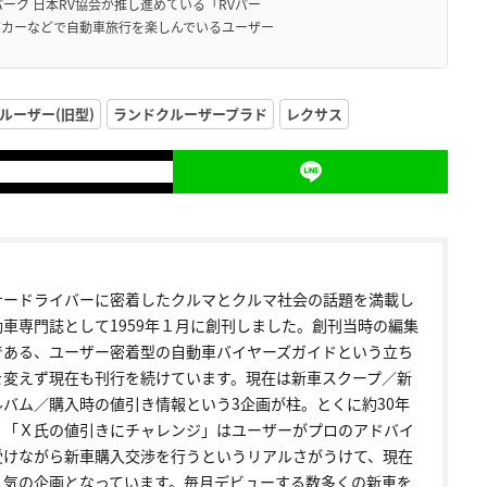
ーク 日本RV協会が推し進めている「RVパー
グカーなどで自動車旅行を楽しんでいるユーザー
ルーザー(旧型)
ランドクルーザープラド
レクサス
ナードライバーに密着したクルマとクルマ社会の話題を満載し
動車専門誌として1959年１月に創刊しました。創刊当時の編集
である、ユーザー密着型の自動車バイヤーズガイドという立ち
を変えず現在も刊行を続けています。現在は新車スクープ／新
ルバム／購入時の値引き情報という3企画が柱。とくに約30年
く「Ｘ氏の値引きにチャレンジ」はユーザーがプロのアドバイ
受けながら新車購入交渉を行うというリアルさがうけて、現在
人気の企画となっています。毎月デビューする数多くの新車を