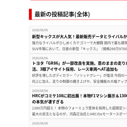
最新の投稿記事(全体)
2026/08/06
新型キックスが大人気！最新販売データとライバル
強力なライバルがひしめくカテゴリーで大健闘 国内で最も競
SUV市場において、日産の新型「キックス」（価格299万9700～
2026/08/06
トヨタ「GR86」が一部改良を実施。意のままの走
活、3眼アイサイト採用、レース車両へAT追加も
好評を博したボディカラー「ソリッドグレー」が復活 今回の
向上に加え、走りの制御の磨き上げや、安全機能の大幅アップデー
2026/08/06
HRCがコミケ108に初出展！本物F1マシン展示＆1
の本気が凄すぎる
1300万円超え！ 本物のフォーミュラ筐体を採用した超限定
最大の目玉となるのが、河森正治氏とHRCのeモータースポー
2026/08/06