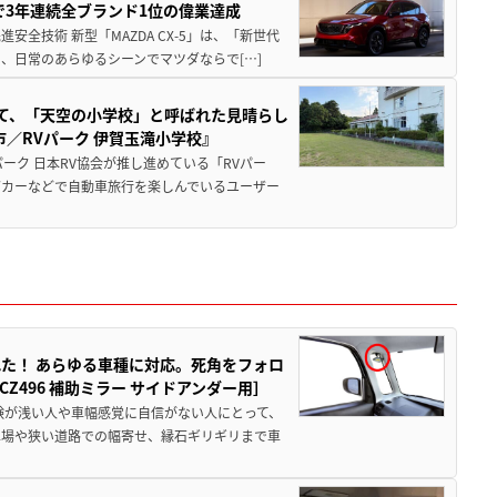
Sで3年連続全ブランド1位の偉業達成
全技術 新型「MAZDA CX-5」は、「新世代
、日常のあらゆるシーンでマツダならで[…]
つて、「天空の小学校」と呼ばれた見晴らし
／RVパーク 伊賀玉滝小学校』
ーク 日本RV協会が推し進めている「RVパー
グカーなどで自動車旅行を楽しんでいるユーザー
た！ あらゆる車種に対応。死角をフォロ
496 補助ミラー サイドアンダー用］
験が浅い人や車幅感覚に自信がない人にとって、
車場や狭い道路での幅寄せ、縁石ギリギリまで車