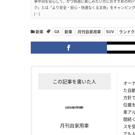
車中泊を安心して、かつ快適に楽しみたい方におすすめのRVパ
ク」とは「より安全・安心・快適なくるま旅」をキャンピン
[…]
新車
GX
新車
月刊自家用車
SUV
ランドク
この記事を書いた人
オー
た自
方針
位置
車ア
間続
月刊自家用車
スを
でも