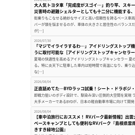
大人気トヨタ車「完成度がスゴイ…」釣り竿、スキー
災害時の避難シェルターとしても十二分に機能する
街乗りもこなせる絶妙なサイズと高い信頼性を誇るベース車両
バーが頭を悩ませるのが、車体の大きさと居住性のバランス
が[…]
2026/07/30
「マジでイライラするわ…」アイドリングストップ機
うに取付可能な［アイドリングストップキャンセラ
夏場の快適性を高めるアイドリングストップキャンセラー 夏
る。特に炎天下に駐車した車内は短時間で高温になり、乗り
な[…]
2026/08/04
正直舐めてた…BYDラッコ試乗！シート・ドラポジ
即戦力狙いのボディ設計で、馴染み深い圧倒的大空間を実現 ラ
大手メーカーであるBYDが、日本の軽自動車市場に向けて開発し
2026/08/04
【車中泊旅行におススメ！ RVパーク最新情報】出
ベースキャンプとしても便利なRVパーク『島根県雲南
きすき緑地公園』