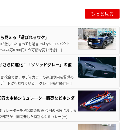
もっと見る
から見える「選ばれるワケ」
争が激しいと言っても過言ではないコンパクト
424万8200円）が好調な売れ行き[…]
りがさらに進化！「ソリッドグレー」の復
一部改良では、ボディカラーの追加や内装質感の
トが行われている。 グレード6AT6MT[…]
300万の本格シミュレーター販売などホンダ
シミュレーターを初公開＆販売 今回の出展における
ツ部門が共同開発した特別なシミュレー[…]