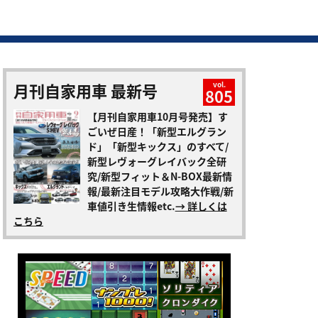
月刊自家用車 最新号
vol.
805
【月刊自家用車10月号発売】す
ごいぜ日産！「新型エルグラン
ド」「新型キックス」のすべて/
新型レヴォーグレイバック全研
究/新型フィット＆N-BOX最新情
報/最新注目モデル攻略大作戦/新
車値引き生情報etc.
→ 詳しくは
こちら