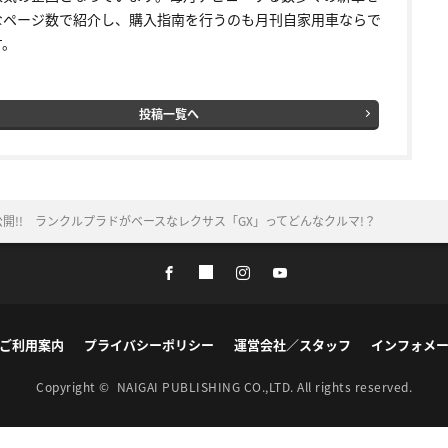
なページ数で紹介し、購入指南を行うのも月刊自家用車ならで
す。
投稿一覧へ
公開!! ランクルプラドがベースなレクサス「GX」ってどんなクルマ!？
ご利用案内
プライバシーポリシー
運営会社／スタッフ
インフォメ
Copyright ©
NAIGAI PUBLISHING CO.,LTD.
All rights reserved.