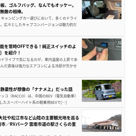
板、ゴルフバッグ、なんでもオッケー。
、無敵の相棒。
 キャンピングカー選びにおいて、多くのドライ
だ。広々としたキャブコンバージョンは魅力的だ
能を常時OFFできる！純正スイッチのよ
ー］を紹介！
のドライブで気になるのが、車内温度の上昇であ
込んだ直後は強力なエアコンによる冷却が欠かせ
・静粛性が想像の「ナナメ上」だった話
ッコ（RACCO）は、中国のBEV（電気自動車）
たスーパーハイト系の軽乗用BEVで[…]
雲大社や松江市など山陰の主要観光地を巡る
市／RVパーク 雲南市道の駅さくらの里