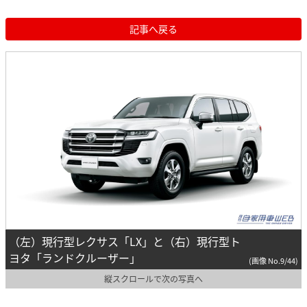
記事へ戻る
（左）現行型レクサス「LX」と（右）現行型ト
ヨタ「ランドクルーザー」
(画像 No.9/44)
縦スクロールで次の写真へ