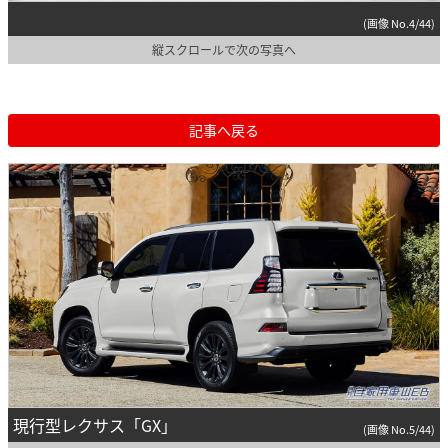
(画像 No.4/44)
縦スクロールで次の写真へ
記事へ戻る
現行型レクサス「GX」
(画像 No.5/44)