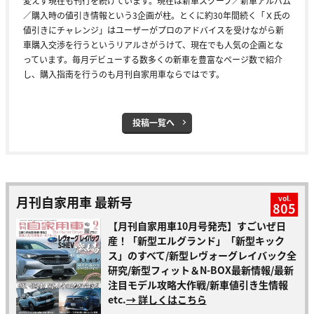
変えず現在も刊行を続けています。現在は新車スクープ／新車アルバム
／購入時の値引き情報という3企画が柱。とくに約30年間続く「Ｘ氏の
値引きにチャレンジ」はユーザーがプロのアドバイスを受けながら新
車購入交渉を行うというリアルさがうけて、現在でも人気の企画とな
っています。毎月デビューする数多くの新車を豊富なページ数で紹介
し、購入指南を行うのも月刊自家用車ならではです。
投稿一覧へ
月刊自家用車 最新号
vol.
805
【月刊自家用車10月号発売】すごいぜ日
産！「新型エルグランド」「新型キック
ス」のすべて/新型レヴォーグレイバック全
研究/新型フィット＆N-BOX最新情報/最新
注目モデル攻略大作戦/新車値引き生情報
etc.
→ 詳しくはこちら