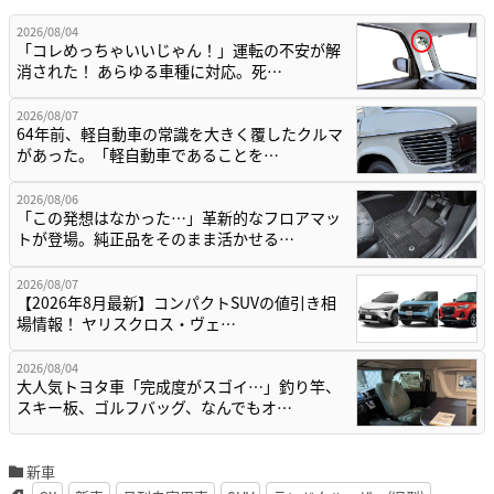
2026/08/04
「コレめっちゃいいじゃん！」運転の不安が解
消された！ あらゆる車種に対応。死…
2026/08/07
64年前、軽自動車の常識を大きく覆したクルマ
があった。「軽自動車であることを…
2026/08/06
「この発想はなかった…」革新的なフロアマッ
トが登場。純正品をそのまま活かせる…
2026/08/07
【2026年8月最新】コンパクトSUVの値引き相
場情報！ ヤリスクロス・ヴェ…
2026/08/04
大人気トヨタ車「完成度がスゴイ…」釣り竿、
スキー板、ゴルフバッグ、なんでもオ…
新車