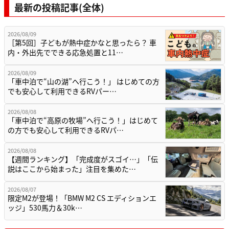
最新の投稿記事(全体)
2026/08/09
［第5回］子どもが熱中症かなと思ったら？ 車
内・外出先でできる応急処置と11…
2026/08/09
「車中泊で“山の湖”へ行こう！」 はじめての方
でも安心して利用できるRVパー…
2026/08/08
「車中泊で“高原の牧場”へ行こう！」はじめて
の方でも安心して利用できるRVパ…
2026/08/08
【週間ランキング】「完成度がスゴイ…」「伝
説はここから始まった」注目を集めた…
2026/08/07
限定M2が登場！「BMW M2 CS エディションエ
ッジ」530馬力＆30k…