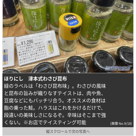
ほりにし 津本式わさび昆布
緑のラベルは「わさび昆布味」。わさびの風味
と昆布の旨みが織りなすテイストは、肉や魚、
豆腐などにもバッチリ合う。オススメの食材は
脂の乗った鮭。ハラスはこれをかけるだけで、
段違いの美味しさになるぞ。辛味はそこまで強
くない。※お店でテイスティング可能
(画像 No.9/18)
縦スクロールで次の写真へ