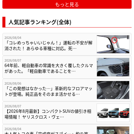
もっと見る
人気記事ランキング(全体)
2026/08/04
「コレめっちゃいいじゃん！」運転の不安が解
消された！ あらゆる車種に対応。死…
2026/08/07
64年前、軽自動車の常識を大きく覆したクルマ
があった。「軽自動車であることを…
2026/08/06
「この発想はなかった…」革新的なフロアマッ
トが登場。純正品をそのまま活かせる…
2026/08/07
【2026年8月最新】コンパクトSUVの値引き相
場情報！ ヤリスクロス・ヴェ…
2026/08/04
大人気トヨタ車「完成度がスゴイ…」釣り竿、