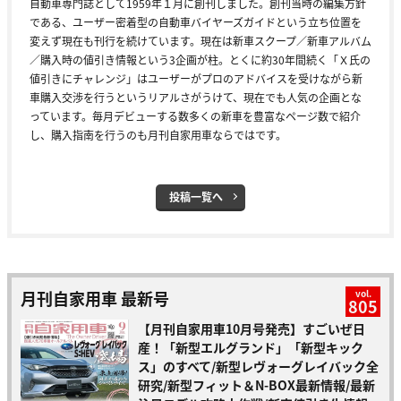
自動車専門誌として1959年１月に創刊しました。創刊当時の編集方針
である、ユーザー密着型の自動車バイヤーズガイドという立ち位置を
変えず現在も刊行を続けています。現在は新車スクープ／新車アルバム
／購入時の値引き情報という3企画が柱。とくに約30年間続く「Ｘ氏の
値引きにチャレンジ」はユーザーがプロのアドバイスを受けながら新
車購入交渉を行うというリアルさがうけて、現在でも人気の企画とな
っています。毎月デビューする数多くの新車を豊富なページ数で紹介
し、購入指南を行うのも月刊自家用車ならではです。
投稿一覧へ
月刊自家用車 最新号
vol.
805
【月刊自家用車10月号発売】すごいぜ日
産！「新型エルグランド」「新型キック
ス」のすべて/新型レヴォーグレイバック全
研究/新型フィット＆N-BOX最新情報/最新