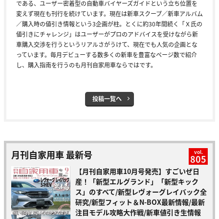
である、ユーザー密着型の自動車バイヤーズガイドという立ち位置を
変えず現在も刊行を続けています。現在は新車スクープ／新車アルバム
／購入時の値引き情報という3企画が柱。とくに約30年間続く「Ｘ氏の
値引きにチャレンジ」はユーザーがプロのアドバイスを受けながら新
車購入交渉を行うというリアルさがうけて、現在でも人気の企画とな
っています。毎月デビューする数多くの新車を豊富なページ数で紹介
し、購入指南を行うのも月刊自家用車ならではです。
投稿一覧へ
月刊自家用車 最新号
vol.
805
【月刊自家用車10月号発売】すごいぜ日
産！「新型エルグランド」「新型キック
ス」のすべて/新型レヴォーグレイバック全
研究/新型フィット＆N-BOX最新情報/最新
注目モデル攻略大作戦/新車値引き生情報