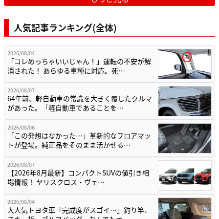
人気記事ランキング(全体)
2026/08/04
「コレめっちゃいいじゃん！」運転の不安が解
消された！ あらゆる車種に対応。死…
2026/08/07
64年前、軽自動車の常識を大きく覆したクルマ
があった。「軽自動車であることを…
2026/08/06
「この発想はなかった…」革新的なフロアマッ
トが登場。純正品をそのまま活かせる…
2026/08/07
【2026年8月最新】コンパクトSUVの値引き相
場情報！ ヤリスクロス・ヴェ…
2026/08/04
大人気トヨタ車「完成度がスゴイ…」釣り竿、