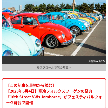
(画像 No.1/17)
縦スクロールで次の写真へ
【この記事を最初から読む】
【2023年6月4日】空冷フォルクスワーゲンの祭典
「16th Street VWs Jamboree」がフェスティバルウォ
ーク蘇我で開催