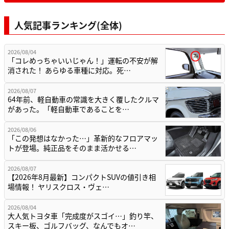
人気記事ランキング(全体)
2026/08/04
「コレめっちゃいいじゃん！」運転の不安が解
消された！ あらゆる車種に対応。死…
2026/08/07
64年前、軽自動車の常識を大きく覆したクルマ
があった。「軽自動車であることを…
2026/08/06
「この発想はなかった…」革新的なフロアマッ
トが登場。純正品をそのまま活かせる…
2026/08/07
【2026年8月最新】コンパクトSUVの値引き相
場情報！ ヤリスクロス・ヴェ…
2026/08/04
大人気トヨタ車「完成度がスゴイ…」釣り竿、
スキー板、ゴルフバッグ、なんでもオ…