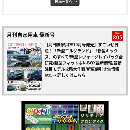
投稿一覧へ
月刊自家用車 最新号
vol.
805
【月刊自家用車10月号発売】すごいぜ日
産！「新型エルグランド」「新型キック
ス」のすべて/新型レヴォーグレイバック全
研究/新型フィット＆N-BOX最新情報/最新
注目モデル攻略大作戦/新車値引き生情報
etc.
→ 詳しくはこちら