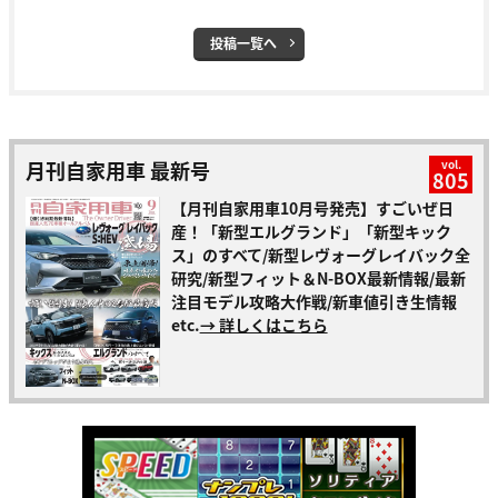
投稿一覧へ
月刊自家用車 最新号
vol.
805
【月刊自家用車10月号発売】すごいぜ日
産！「新型エルグランド」「新型キック
ス」のすべて/新型レヴォーグレイバック全
研究/新型フィット＆N-BOX最新情報/最新
注目モデル攻略大作戦/新車値引き生情報
etc.
→ 詳しくはこちら