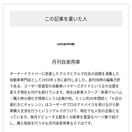
この記事を書いた人
月刊自家用車
オーナードライバーに密着したクルマとクルマ社会の話題を満載した
自動車専門誌として1959年１月に創刊しました。創刊当時の編集方針
である、ユーザー密着型の自動車バイヤーズガイドという立ち位置を
変えず現在も刊行を続けています。現在は新車スクープ／新車アルバム
／購入時の値引き情報という3企画が柱。とくに約30年間続く「Ｘ氏の
値引きにチャレンジ」はユーザーがプロのアドバイスを受けながら新
車購入交渉を行うというリアルさがうけて、現在でも人気の企画とな
っています。毎月デビューする数多くの新車を豊富なページ数で紹介
し、購入指南を行うのも月刊自家用車ならではです。