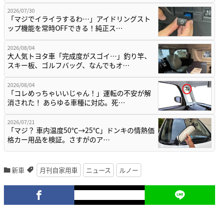
2026/07/30
「マジでイライラするわ…」アイドリングスト
ップ機能を常時OFFできる！純正ス…
2026/08/04
大人気トヨタ車「完成度がスゴイ…」釣り竿、
スキー板、ゴルフバッグ、なんでもオ…
2026/08/04
「コレめっちゃいいじゃん！」運転の不安が解
消された！ あらゆる車種に対応。死…
2026/07/21
「マジ？ 車内温度50℃→25℃」ドンキの情熱価
格カー用品を検証。さすがのア…
新車
月刊自家用車
ニュース
ルノー