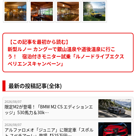
【この記事を最初から読む】
新型ルノー カングーで銀山温泉や道後温泉に行こ
う！ 宿泊付きモニター試乗「ルノードライブエクス
ペリエンスキャンペーン」
最新の投稿記事(全体)
2026/08/07
限定M2が登場！「BMW M2 CS エディションエ
ッジ」530馬力＆30k…
2026/08/07
アルファロメオ「ジュニア」に限定車「スポル
ト スペチアーレ」登場【525万円…