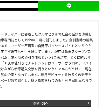
ナードライバーに密着したクルマとクルマ社会の話題を満載し
動車専門誌として1959年１月に創刊しました。創刊当時の編集
である、ユーザー密着型の自動車バイヤーズガイドという立ち
を変えず現在も刊行を続けています。現在は新車スクープ／新
ルバム／購入時の値引き情報という3企画が柱。とくに約30年
く「Ｘ氏の値引きにチャレンジ」はユーザーがプロのアドバイ
受けながら新車購入交渉を行うというリアルさがうけて、現在
人気の企画となっています。毎月デビューする数多くの新車を
なページ数で紹介し、購入指南を行うのも月刊自家用車ならで
す。
投稿一覧へ