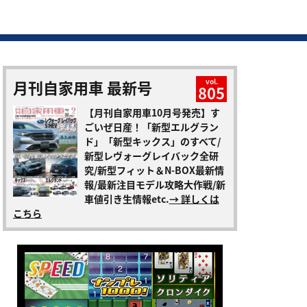
月刊自家用車 最新号
vol.
805
【月刊自家用車10月号発売】す
ごいぜ日産！「新型エルグラン
ド」「新型キックス」のすべて/
新型レヴォーグレイバック全研
究/新型フィット＆N-BOX最新情
報/最新注目モデル攻略大作戦/新
車値引き生情報etc.
→ 詳しくは
こちら