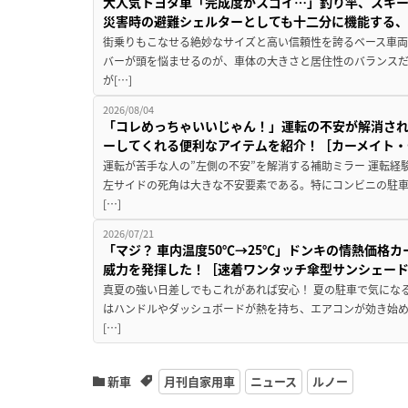
大人気トヨタ車「完成度がスゴイ…」釣り竿、スキー
災害時の避難シェルターとしても十二分に機能する
街乗りもこなせる絶妙なサイズと高い信頼性を誇るベース車両
バーが頭を悩ませるのが、車体の大きさと居住性のバランス
が[…]
2026/08/04
「コレめっちゃいいじゃん！」運転の不安が解消され
ーしてくれる便利なアイテムを紹介！［カーメイト・CZ
運転が苦手な人の”左側の不安”を解消する補助ミラー 運転経
左サイドの死角は大きな不安要素である。特にコンビニの駐
[…]
2026/07/21
「マジ？ 車内温度50℃→25℃」ドンキの情熱価格
威力を発揮した！［速着ワンタッチ傘型サンシェー
真夏の強い日差しでもこれがあれば安心！ 夏の駐車で気にな
はハンドルやダッシュボードが熱を持ち、エアコンが効き始め
[…]
新車
月刊自家用車
ニュース
ルノー