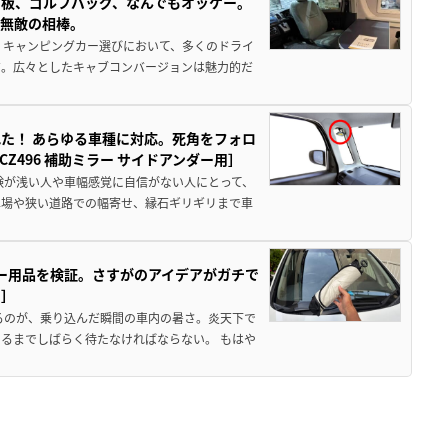
板、ゴルフバッグ、なんでもオッケー。
、無敵の相棒。
 キャンピングカー選びにおいて、多くのドライ
だ。広々としたキャブコンバージョンは魅力的だ
た！ あらゆる車種に対応。死角をフォロ
496 補助ミラー サイドアンダー用］
験が浅い人や車幅感覚に自信がない人にとって、
車場や狭い道路での幅寄せ、縁石ギリギリまで車
カー用品を検証。さすがのアイデアがガチで
ド］
るのが、乗り込んだ瞬間の車内の暑さ。炎天下で
るまでしばらく待たなければならない。 もはや