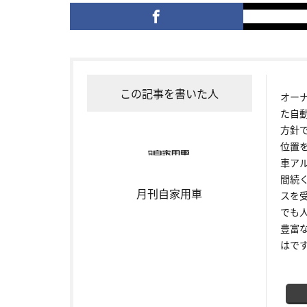
この記事を書いた人
オー
た自
方針
位置
車ア
間続
月刊自家用車
スを
でも
豊富
はで