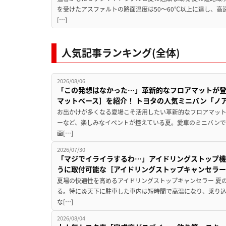
を受けたアスファルトの路面温度は50〜60℃以上に達し、
[…]
人気記事ランキング(全体)
2026/08/06
「この発想はなかった…」革新的なフロアマットが
マットベース］を紹介！ トヨタの人気ミニバン「ノ
お出かけが多くなる夏場こそ活用したい革新的なフロアマット
ーなど、楽しみなイベントが控えている夏。愛車のミニバン
画[…]
2026/07/30
「マジでイライラするわ…」アイドリングストップ機
うに取付可能な［アイドリングストップキャンセラ
夏場の快適性を高めるアイドリングストップキャンセラー 夏
る。特に炎天下に駐車した車内は短時間で高温になり、乗り
な[…]
2026/08/04