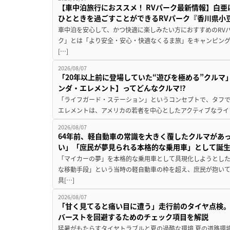
【車中泊旅行におススメ！ RVパーク最新情報】白
ひとときを過ごすことができるRVパーク『香川県小豆
車中泊を安心して、かつ快適に楽しみたい方におすすめのRVパ
ク」とは「より安全・安心・快適なくるま旅」をキャンピン
[…]
2026/08/07
「20年以上前に登場していた“遊びを極める”クルマ
ンダ・エレメント】ってどんなクルマ⁉︎
「ライフガード・ステーション」というコンセプトで、タフで
エレメントは、アメリカの若者を中心としたアクティブなライフ
2026/08/07
64年前、軽自動車の常識を大きく覆したクルマがあ
い」「庶民が夢見られる本格的な乗用車」として誕
「マイカーの夢」を本格的な乗用車として具現化しようとした
な移動手段」という当時の軽自動車の枠を超え、庶民が抱い
具[…]
2026/08/07
「甘く見てると痛い目に遭う」走行前のタイヤ点検。
バーストを回避するためのチェック項目を解説
猛暑がもたらすタイヤトラブルと夏の過酷な環境 夏の道路環