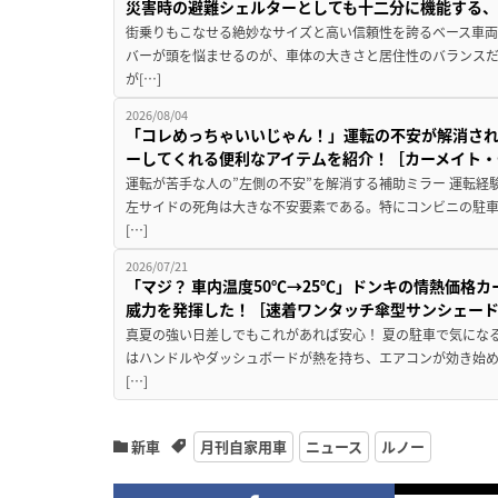
災害時の避難シェルターとしても十二分に機能する
街乗りもこなせる絶妙なサイズと高い信頼性を誇るベース車両
バーが頭を悩ませるのが、車体の大きさと居住性のバランス
が[…]
2026/08/04
「コレめっちゃいいじゃん！」運転の不安が解消され
ーしてくれる便利なアイテムを紹介！［カーメイト・CZ
運転が苦手な人の”左側の不安”を解消する補助ミラー 運転経
左サイドの死角は大きな不安要素である。特にコンビニの駐
[…]
2026/07/21
「マジ？ 車内温度50℃→25℃」ドンキの情熱価格
威力を発揮した！［速着ワンタッチ傘型サンシェー
真夏の強い日差しでもこれがあれば安心！ 夏の駐車で気にな
はハンドルやダッシュボードが熱を持ち、エアコンが効き始め
[…]
新車
月刊自家用車
ニュース
ルノー