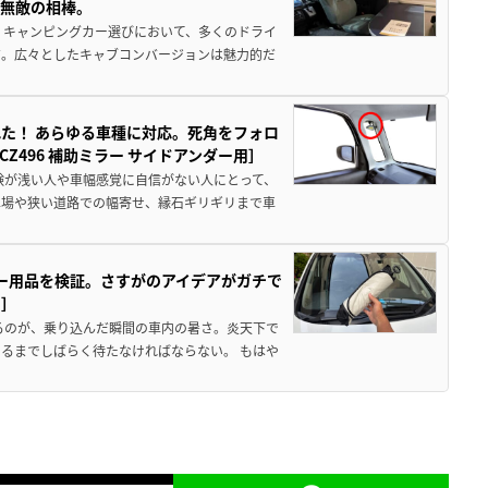
、無敵の相棒。
 キャンピングカー選びにおいて、多くのドライ
だ。広々としたキャブコンバージョンは魅力的だ
た！ あらゆる車種に対応。死角をフォロ
496 補助ミラー サイドアンダー用］
験が浅い人や車幅感覚に自信がない人にとって、
車場や狭い道路での幅寄せ、縁石ギリギリまで車
カー用品を検証。さすがのアイデアがガチで
ド］
るのが、乗り込んだ瞬間の車内の暑さ。炎天下で
るまでしばらく待たなければならない。 もはや