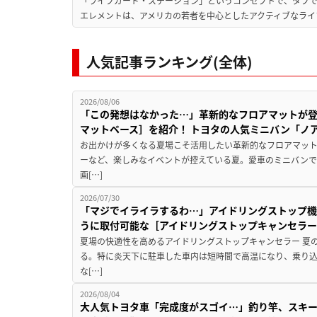
「ライフガード・ステーション」というコンセプトで、タフで
エレメントは、アメリカの若者を中心としたアクティブなライフ
人気記事ランキング(全体)
2026/08/06
「この発想はなかった…」革新的なフロアマットが
マットベース］を紹介！ トヨタの人気ミニバン「ノ
お出かけが多くなる夏場こそ活用したい革新的なフロアマット
ーなど、楽しみなイベントが控えている夏。愛車のミニバン
画[…]
2026/07/30
「マジでイライラするわ…」アイドリングストップ機
うに取付可能な［アイドリングストップキャンセラ
夏場の快適性を高めるアイドリングストップキャンセラー 夏
る。特に炎天下に駐車した車内は短時間で高温になり、乗り
な[…]
2026/08/04
大人気トヨタ車「完成度がスゴイ…」釣り竿、スキー