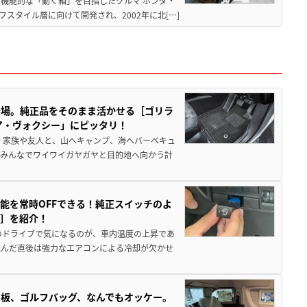
機能的な「動く箱」を目指したクルマ ホンダ・
スタイル層に向けて開発され、2002年に北[…]
登場。純正品をそのまま活かせる［ゴリラ
ア・ヴォクシー」にピッタリ！
 家族や友人と、山へキャンプ、海へバーベキュ
でみんなでワイワイガヤガヤと目的地へ向かう計
能を常時OFFできる！純正スイッチのよ
ー］を紹介！
のドライブで気になるのが、車内温度の上昇であ
込んだ直後は強力なエアコンによる冷却が欠かせ
板、ゴルフバッグ、なんでもオッケー。