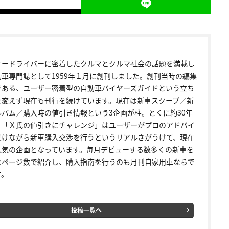
ナードライバーに密着したクルマとクルマ社会の話題を満載し
動車専門誌として1959年１月に創刊しました。創刊当時の編集
である、ユーザー密着型の自動車バイヤーズガイドという立ち
を変えず現在も刊行を続けています。現在は新車スクープ／新
ルバム／購入時の値引き情報という3企画が柱。とくに約30年
く「Ｘ氏の値引きにチャレンジ」はユーザーがプロのアドバイ
受けながら新車購入交渉を行うというリアルさがうけて、現在
人気の企画となっています。毎月デビューする数多くの新車を
なページ数で紹介し、購入指南を行うのも月刊自家用車ならで
す。
投稿一覧へ