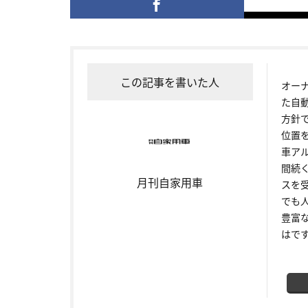
この記事を書いた人
オー
た自
方針
位置
車ア
間続
月刊自家用車
スを
でも
豊富
はで