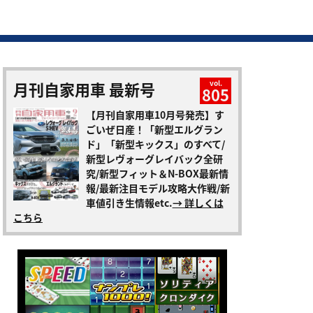
月刊自家用車 最新号
vol.
805
【月刊自家用車10月号発売】す
ごいぜ日産！「新型エルグラン
ド」「新型キックス」のすべて/
新型レヴォーグレイバック全研
究/新型フィット＆N-BOX最新情
報/最新注目モデル攻略大作戦/新
車値引き生情報etc.
→ 詳しくは
こちら