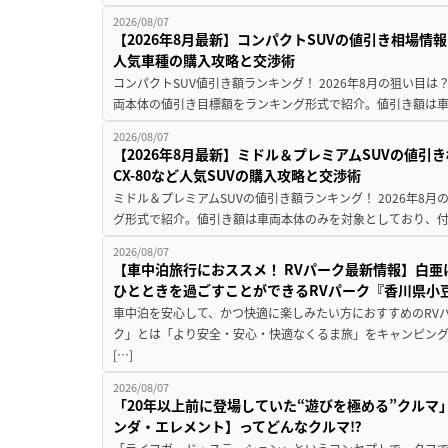
2026/08/07
【2026年8月最新】コンパクトSUVの値引き相場情報
人気車種の購入攻略と交渉術
コンパクトSUV値引き額ランキング！ 2026年8月の狙い目は？
両本体の値引き目標額をランキング形式で紹介。値引き額は車
2026/08/07
【2026年8月最新】ミドル＆プレミアムSUVの値引
CX-80など人気SUVの購入攻略と交渉術
ミドル＆プレミアムSUVの値引き額ランキング！ 2026年8
グ形式で紹介。値引き額は車両本体のみを対象としており、付属
2026/08/07
【車中泊旅行におススメ！ RVパーク最新情報】白
ひとときを過ごすことができるRVパーク『香川県小豆
車中泊を安心して、かつ快適に楽しみたい方におすすめのRVパ
ク」とは「より安全・安心・快適なくるま旅」をキャンピン
[…]
2026/08/07
「20年以上前に登場していた“遊びを極める”クルマ
ンダ・エレメント】ってどんなクルマ⁉︎