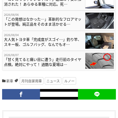
消された！ あらゆる車種に対応。死…
2026/08/06
「この発想はなかった…」革新的なフロアマッ
トが登場。純正品をそのまま活かせる…
2026/08/04
大人気トヨタ車「完成度がスゴイ…」釣り竿、
スキー板、ゴルフバッグ、なんでもオ…
2026/08/07
「甘く見てると痛い目に遭う」走行前のタイヤ
点検。絶対にやって！ 過酷な夏場は…
新車
月刊自家用車
ニュース
ルノー