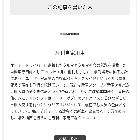
この記事を書いた人
月刊自家用車
オーナードライバーに密着したクルマとクルマ社会の話題を満載した
自動車専門誌として1959年１月に創刊しました。創刊当時の編集方針
である、ユーザー密着型の自動車バイヤーズガイドという立ち位置を
変えず現在も刊行を続けています。現在は新車スクープ／新車アルバム
／購入時の値引き情報という3企画が柱。とくに約30年間続く「Ｘ氏の
値引きにチャレンジ」はユーザーがプロのアドバイスを受けながら新
車購入交渉を行うというリアルさがうけて、現在でも人気の企画とな
っています。毎月デビューする数多くの新車を豊富なページ数で紹介
し、購入指南を行うのも月刊自家用車ならではです。
投稿一覧へ