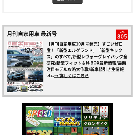
月刊自家用車 最新号
vol.
805
【月刊自家用車10月号発売】すごいぜ日
産！「新型エルグランド」「新型キック
ス」のすべて/新型レヴォーグレイバック全
研究/新型フィット＆N-BOX最新情報/最新
注目モデル攻略大作戦/新車値引き生情報
etc.
→ 詳しくはこちら