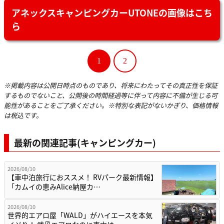
アネックスキャンピングカーUTONEの画像はこち
ら
1
2
※掲載内容は公開日時点のものであり、将来にわたってその真正性を保証
するものでないこと、公開後の時間経過等に伴って内容に不備が生じる可
能性があることをご了承ください。※特別な表記がないかぎり、価格情報
は税込です。
最新の関連記事(キャンピングカー)
2026/08/10
【車中泊旅行におススメ！ RVパーク最新情報】
「カムイの恵みAlice納屋カ…
2026/08/10
世界的エアロ屋「WALD」がハイエースを本気