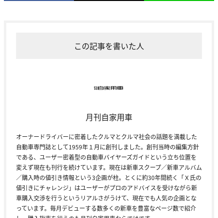
この記事を書いた人
月刊自家用車
オーナードライバーに密着したクルマとクルマ社会の話題を満載した
自動車専門誌として1959年１月に創刊しました。創刊当時の編集方針
である、ユーザー密着型の自動車バイヤーズガイドという立ち位置を
変えず現在も刊行を続けています。現在は新車スクープ／新車アルバム
／購入時の値引き情報という3企画が柱。とくに約30年間続く「Ｘ氏の
値引きにチャレンジ」はユーザーがプロのアドバイスを受けながら新
車購入交渉を行うというリアルさがうけて、現在でも人気の企画とな
っています。毎月デビューする数多くの新車を豊富なページ数で紹介