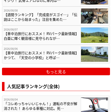
イジり！ 武骨エアロなのに車内は…
2026/08/08
【週間ランキング】「完成度がスゴイ…」「伝
説はここから始まった」注目を集めた…
2026/08/07
【車中泊旅行におススメ！ RVパーク最新情報】
白亜に輝く観音様に見守られなが…
2026/08/06
【車中泊旅行におススメ！ RVパーク最新情報】
かつて、「天空の小学校」と呼ば…
もっと見る
人気記事ランキング(全体)
2026/08/04
「コレめっちゃいいじゃん！」運転の不安が解
消された！ あらゆる車種に対応。死…