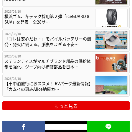
2026/08/10
横浜ゴム、冬テック採用第２弾「iceGUARD 8
SUV」を発表 全28サ…
2026/08/10
「コレは安心だわ…」モバイルバッテリーの爆
発・発火に備える。脳裏をよぎる不安…
2026/08/10
ステランティスがマルチブランド部品の供給体
制を強化、ジープ向け補修部品を日本…
2026/08/10
【車中泊旅行におススメ！ RVパーク最新情報】
「カムイの恵みAlice納屋カ…
もっと見る