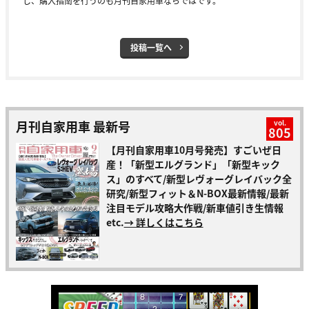
し、購入指南を行うのも月刊自家用車ならではです。
投稿一覧へ
月刊自家用車 最新号
vol.
805
【月刊自家用車10月号発売】すごいぜ日
産！「新型エルグランド」「新型キック
ス」のすべて/新型レヴォーグレイバック全
研究/新型フィット＆N-BOX最新情報/最新
注目モデル攻略大作戦/新車値引き生情報
etc.
→ 詳しくはこちら