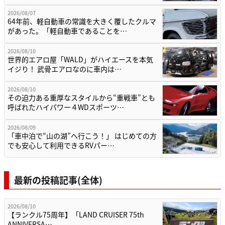
2026/08/07
64年前、軽自動車の常識を大きく覆したクルマ
があった。「軽自動車であることを…
2026/08/10
世界的エアロ屋「WALD」がハイエースを本気
イジり！ 武骨エアロなのに車内は…
2026/08/10
その迫力ある重厚なスタイルから“重戦車”とも
呼ばれたハイパワー４WDスポーツ…
2026/08/09
「車中泊で“山の湖”へ行こう！」 はじめての方
でも安心して利用できるRVパー…
最新の投稿記事(全体)
2026/08/10
【ランクル75周年】「LAND CRUISER 75th
ANNIVERSA…