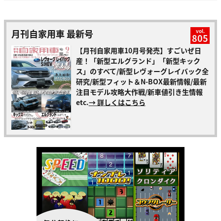
月刊自家用車 最新号
vol.
805
【月刊自家用車10月号発売】すごいぜ日
産！「新型エルグランド」「新型キック
ス」のすべて/新型レヴォーグレイバック全
研究/新型フィット＆N-BOX最新情報/最新
注目モデル攻略大作戦/新車値引き生情報
etc.
→ 詳しくはこちら