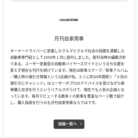
月刊自家用車
オーナードライバーに密着したクルマとクルマ社会の話題を満載した
自動車専門誌として1959年１月に創刊しました。創刊当時の編集方針
である、ユーザー密着型の自動車バイヤーズガイドという立ち位置を
変えず現在も刊行を続けています。現在は新車スクープ／新車アルバム
／購入時の値引き情報という3企画が柱。とくに約30年間続く「Ｘ氏の
値引きにチャレンジ」はユーザーがプロのアドバイスを受けながら新
車購入交渉を行うというリアルさがうけて、現在でも人気の企画とな
っています。毎月デビューする数多くの新車を豊富なページ数で紹介
し、購入指南を行うのも月刊自家用車ならではです。
投稿一覧へ