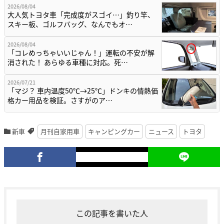
2026/08/04
大人気トヨタ車「完成度がスゴイ…」釣り竿、
スキー板、ゴルフバッグ、なんでもオ…
2026/08/04
「コレめっちゃいいじゃん！」運転の不安が解
消された！ あらゆる車種に対応。死…
2026/07/21
「マジ？ 車内温度50℃→25℃」ドンキの情熱価
格カー用品を検証。さすがのア…
新車
月刊自家用車
キャンピングカー
ニュース
トヨタ
この記事を書いた人