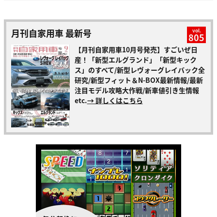
月刊自家用車 最新号
vol.
805
【月刊自家用車10月号発売】すごいぜ日
産！「新型エルグランド」「新型キック
ス」のすべて/新型レヴォーグレイバック全
研究/新型フィット＆N-BOX最新情報/最新
注目モデル攻略大作戦/新車値引き生情報
etc.
→ 詳しくはこちら