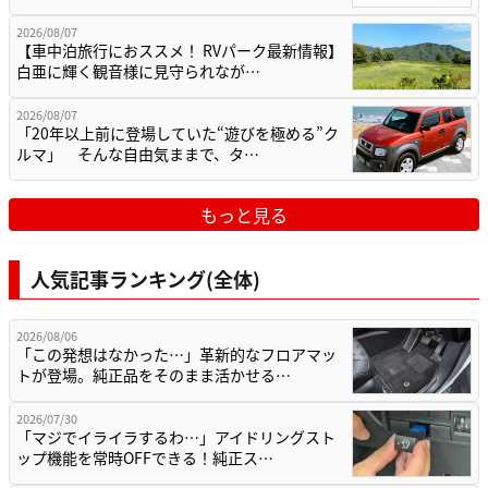
2026/08/07
【車中泊旅行におススメ！ RVパーク最新情報】
白亜に輝く観音様に見守られなが…
2026/08/07
「20年以上前に登場していた“遊びを極める”ク
ルマ」 そんな自由気ままで、タ…
もっと見る
人気記事ランキング(全体)
2026/08/06
「この発想はなかった…」革新的なフロアマッ
トが登場。純正品をそのまま活かせる…
2026/07/30
「マジでイライラするわ…」アイドリングスト
ップ機能を常時OFFできる！純正ス…