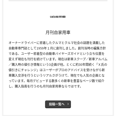
月刊自家用車
オーナードライバーに密着したクルマとクルマ社会の話題を満載した
自動車専門誌として1959年１月に創刊しました。創刊当時の編集方針
である、ユーザー密着型の自動車バイヤーズガイドという立ち位置を
変えず現在も刊行を続けています。現在は新車スクープ／新車アルバム
／購入時の値引き情報という3企画が柱。とくに約30年間続く「Ｘ氏の
値引きにチャレンジ」はユーザーがプロのアドバイスを受けながら新
車購入交渉を行うというリアルさがうけて、現在でも人気の企画とな
っています。毎月デビューする数多くの新車を豊富なページ数で紹介
し、購入指南を行うのも月刊自家用車ならではです。
投稿一覧へ