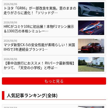
2026/08/06
トヨタ「GR86」が一部改良を実施。意のままの
走りがさらに進化！「ソリッドグ…
2026/08/06
HRCがコミケ108に初出展！本物F1マシン展示
＆1300万の本格シミュレー…
2026/08/06
マツダ新型CX-5の安全性能が素晴らしい！米国
IIHSで3年連続全ブランド1…
2026/08/06
【車中泊旅行におススメ！ RVパーク最新情報】
かつて、「天空の小学校」と呼ば…
もっと見る
人気記事ランキング(全体)
2026/08/04