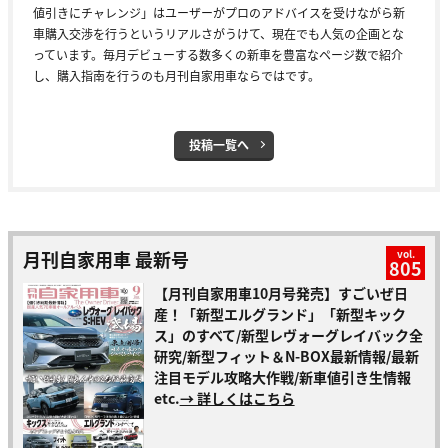
値引きにチャレンジ」はユーザーがプロのアドバイスを受けながら新
車購入交渉を行うというリアルさがうけて、現在でも人気の企画とな
っています。毎月デビューする数多くの新車を豊富なページ数で紹介
し、購入指南を行うのも月刊自家用車ならではです。
投稿一覧へ
月刊自家用車 最新号
vol.
805
【月刊自家用車10月号発売】すごいぜ日
産！「新型エルグランド」「新型キック
ス」のすべて/新型レヴォーグレイバック全
研究/新型フィット＆N-BOX最新情報/最新
注目モデル攻略大作戦/新車値引き生情報
etc.
→ 詳しくはこちら