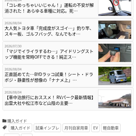
「コレめっちゃいいじゃん！」運転の不安が解
消された！ あらゆる車種に対応。死…
2026/08/04
大人気トヨタ車「完成度がスゴイ…」釣り竿、
スキー板、ゴルフバッグ、なんでもオ…
2026/07/30
「マジでイライラするわ…」アイドリングスト
ップ機能を常時OFFできる！純正ス…
2026/08/04
正直舐めてた…BYDラッコ試乗！シート・ドラ
ポジ・静粛性が想像の「ナナメ上」…
2026/08/04
【車中泊旅行におススメ！ RVパーク最新情報】
出雲大社や松江市など山陰の主要…
購入ガイド
購入ガイド
試乗インプレ
月刊自家用車
EV
軽自動車