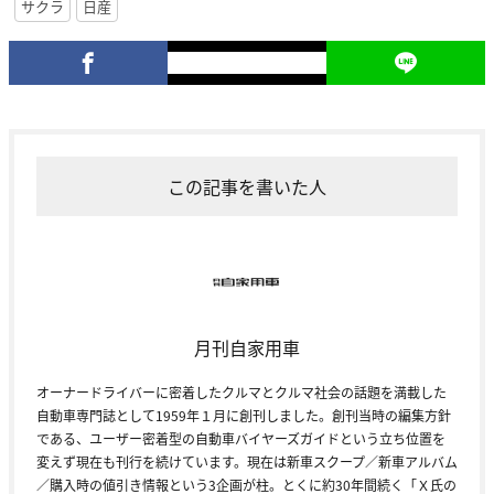
サクラ
日産
この記事を書いた人
月刊自家用車
オーナードライバーに密着したクルマとクルマ社会の話題を満載した
自動車専門誌として1959年１月に創刊しました。創刊当時の編集方針
である、ユーザー密着型の自動車バイヤーズガイドという立ち位置を
変えず現在も刊行を続けています。現在は新車スクープ／新車アルバム
／購入時の値引き情報という3企画が柱。とくに約30年間続く「Ｘ氏の