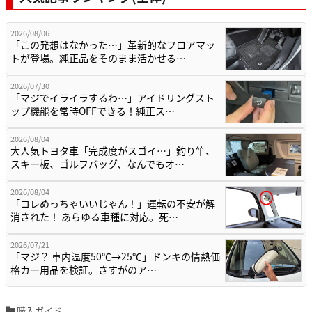
2026/08/06
「この発想はなかった…」革新的なフロアマッ
トが登場。純正品をそのまま活かせる…
2026/07/30
「マジでイライラするわ…」アイドリングスト
ップ機能を常時OFFできる！純正ス…
2026/08/04
大人気トヨタ車「完成度がスゴイ…」釣り竿、
スキー板、ゴルフバッグ、なんでもオ…
2026/08/04
「コレめっちゃいいじゃん！」運転の不安が解
消された！ あらゆる車種に対応。死…
2026/07/21
「マジ？ 車内温度50℃→25℃」ドンキの情熱価
格カー用品を検証。さすがのア…
購入ガイド