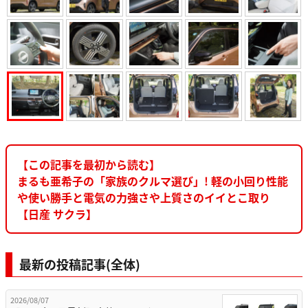
【この記事を最初から読む】
まるも亜希子の「家族のクルマ選び」! 軽の小回り性能
や使い勝手と電気の力強さや上質さのイイとこ取り
【日産 サクラ】
最新の投稿記事(全体)
2026/08/07