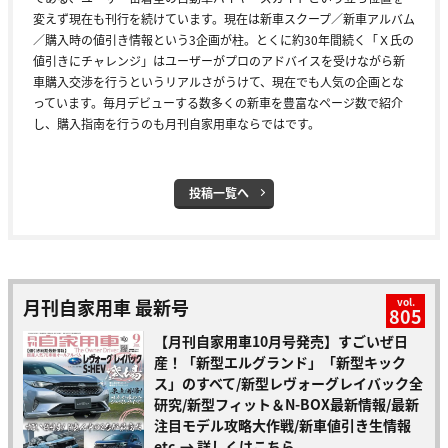
変えず現在も刊行を続けています。現在は新車スクープ／新車アルバム
／購入時の値引き情報という3企画が柱。とくに約30年間続く「Ｘ氏の
値引きにチャレンジ」はユーザーがプロのアドバイスを受けながら新
車購入交渉を行うというリアルさがうけて、現在でも人気の企画とな
っています。毎月デビューする数多くの新車を豊富なページ数で紹介
し、購入指南を行うのも月刊自家用車ならではです。
投稿一覧へ
月刊自家用車 最新号
vol.
805
【月刊自家用車10月号発売】すごいぜ日
産！「新型エルグランド」「新型キック
ス」のすべて/新型レヴォーグレイバック全
研究/新型フィット＆N-BOX最新情報/最新
注目モデル攻略大作戦/新車値引き生情報
etc.
→ 詳しくはこちら