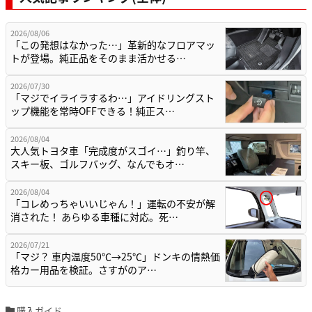
2026/08/06
「この発想はなかった…」革新的なフロアマッ
トが登場。純正品をそのまま活かせる…
2026/07/30
「マジでイライラするわ…」アイドリングスト
ップ機能を常時OFFできる！純正ス…
2026/08/04
大人気トヨタ車「完成度がスゴイ…」釣り竿、
スキー板、ゴルフバッグ、なんでもオ…
2026/08/04
「コレめっちゃいいじゃん！」運転の不安が解
消された！ あらゆる車種に対応。死…
2026/07/21
「マジ？ 車内温度50℃→25℃」ドンキの情熱価
格カー用品を検証。さすがのア…
購入ガイド