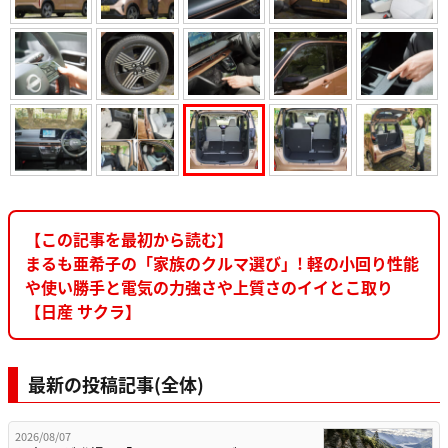
【この記事を最初から読む】
まるも亜希子の「家族のクルマ選び」! 軽の小回り性能
や使い勝手と電気の力強さや上質さのイイとこ取り
【日産 サクラ】
最新の投稿記事(全体)
2026/08/07