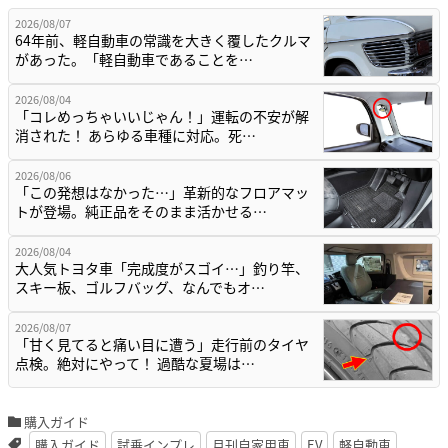
2026/08/07
64年前、軽自動車の常識を大きく覆したクルマ
があった。「軽自動車であることを…
2026/08/04
「コレめっちゃいいじゃん！」運転の不安が解
消された！ あらゆる車種に対応。死…
2026/08/06
「この発想はなかった…」革新的なフロアマッ
トが登場。純正品をそのまま活かせる…
2026/08/04
大人気トヨタ車「完成度がスゴイ…」釣り竿、
スキー板、ゴルフバッグ、なんでもオ…
2026/08/07
「甘く見てると痛い目に遭う」走行前のタイヤ
点検。絶対にやって！ 過酷な夏場は…
購入ガイド
購入ガイド
試乗インプレ
月刊自家用車
EV
軽自動車