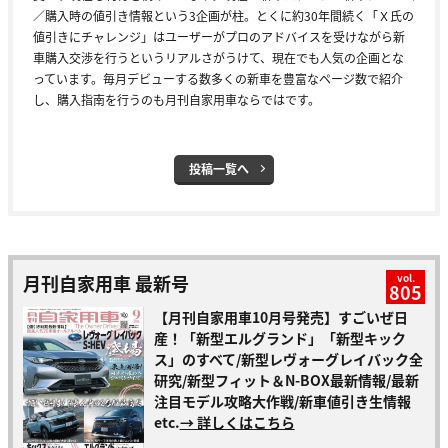
／購入時の値引き情報という3企画が柱。とくに約30年間続く「Ｘ氏の
値引きにチャレンジ」はユーザーがプロのアドバイスを受けながら新
車購入交渉を行うというリアルさがうけて、現在でも人気の企画とな
っています。毎月デビューする数多くの新車を豊富なページ数で紹介
し、購入指南を行うのも月刊自家用車ならではです。
投稿一覧へ
月刊自家用車 最新号
vol.
805
【月刊自家用車10月号発売】すごいぜ日
産！「新型エルグランド」「新型キック
ス」のすべて/新型レヴォーグレイバック全
研究/新型フィット＆N-BOX最新情報/最新
注目モデル攻略大作戦/新車値引き生情報
etc.
→ 詳しくはこちら