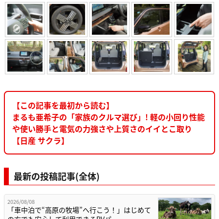
【この記事を最初から読む】
まるも亜希子の「家族のクルマ選び」! 軽の小回り性能
や使い勝手と電気の力強さや上質さのイイとこ取り
【日産 サクラ】
最新の投稿記事(全体)
2026/08/08
「車中泊で“高原の牧場”へ行こう！」はじめて
の方でも安心して利用できるRVパ…