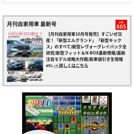
月刊自家用車 最新号
vol.
805
【月刊自家用車10月号発売】すごいぜ日
産！「新型エルグランド」「新型キック
ス」のすべて/新型レヴォーグレイバック全
研究/新型フィット＆N-BOX最新情報/最新
注目モデル攻略大作戦/新車値引き生情報
etc.
→ 詳しくはこちら