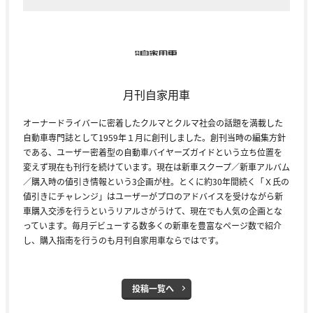
月刊自家用車
オーナードライバーに密着したクルマとクルマ社会の話題を満載した
自動車専門誌として1959年１月に創刊しました。創刊当時の編集方針
である、ユーザー密着型の自動車バイヤーズガイドという立ち位置を
変えず現在も刊行を続けています。現在は新車スクープ／新車アルバム
／購入時の値引き情報という3企画が柱。とくに約30年間続く「Ｘ氏の
値引きにチャレンジ」はユーザーがプロのアドバイスを受けながら新
車購入交渉を行うというリアルさがうけて、現在でも人気の企画とな
っています。毎月デビューする数多くの新車を豊富なページ数で紹介
し、購入指南を行うのも月刊自家用車ならではです。
投稿一覧へ