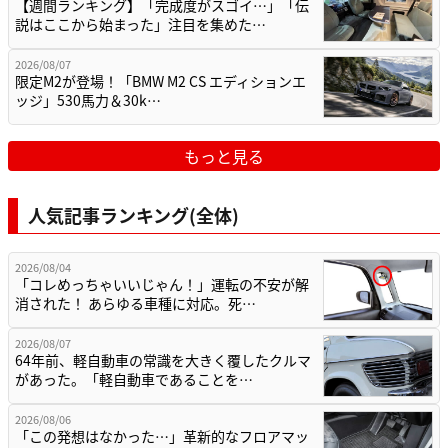
【週間ランキング】「完成度がスゴイ…」「伝
説はここから始まった」注目を集めた…
2026/08/07
限定M2が登場！「BMW M2 CS エディションエ
ッジ」530馬力＆30k…
もっと見る
人気記事ランキング(全体)
2026/08/04
「コレめっちゃいいじゃん！」運転の不安が解
消された！ あらゆる車種に対応。死…
2026/08/07
64年前、軽自動車の常識を大きく覆したクルマ
があった。「軽自動車であることを…
2026/08/06
「この発想はなかった…」革新的なフロアマッ