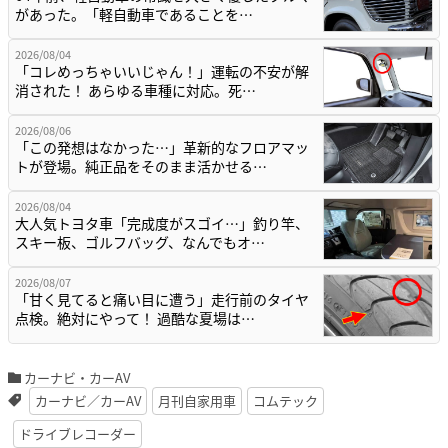
があった。「軽自動車であることを…
2026/08/04
「コレめっちゃいいじゃん！」運転の不安が解
消された！ あらゆる車種に対応。死…
2026/08/06
「この発想はなかった…」革新的なフロアマッ
トが登場。純正品をそのまま活かせる…
2026/08/04
大人気トヨタ車「完成度がスゴイ…」釣り竿、
スキー板、ゴルフバッグ、なんでもオ…
2026/08/07
「甘く見てると痛い目に遭う」走行前のタイヤ
点検。絶対にやって！ 過酷な夏場は…
カーナビ・カーAV
カーナビ／カーAV
月刊自家用車
コムテック
ドライブレコーダー