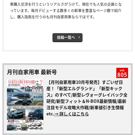
車購入交渉を行うというリアルさがうけて、現在でも人気の企画とな
っています。毎月デビューする数多くの新車を豊富なページ数で紹介
し、購入指南を行うのも月刊自家用車ならではです。
投稿一覧へ
月刊自家用車 最新号
vol.
805
【月刊自家用車10月号発売】すごいぜ日
産！「新型エルグランド」「新型キック
ス」のすべて/新型レヴォーグレイバック全
研究/新型フィット＆N-BOX最新情報/最新
注目モデル攻略大作戦/新車値引き生情報
etc.
→ 詳しくはこちら