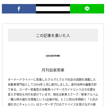
この記事を書いた人
月刊自家用車
オーナードライバーに密着したクルマとクルマ社会の話題を満載した
自動車専門誌として1959年１月に創刊しました。創刊当時の編集方針
である、ユーザー密着型の自動車バイヤーズガイドという立ち位置を
変えず現在も刊行を続けています。現在は新車スクープ／新車アルバム
／購入時の値引き情報という3企画が柱。とくに約30年間続く「Ｘ氏の
値引きにチャレンジ」はユーザーがプロのアドバイスを受けながら新