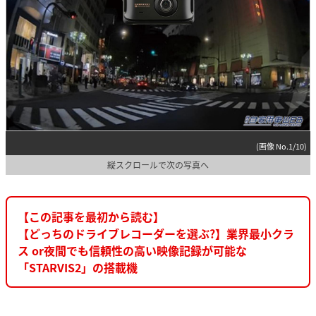
(画像 No.1/10)
縦スクロールで次の写真へ
【この記事を最初から読む】
【どっちのドライブレコーダーを選ぶ?】業界最小クラ
ス or夜間でも信頼性の高い映像記録が可能な
「STARVIS2」の搭載機