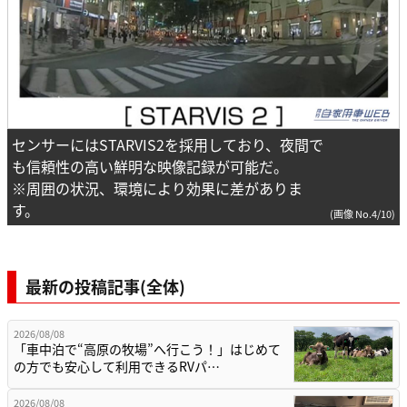
センサーにはSTARVIS2を採用しており、夜間で
も信頼性の高い鮮明な映像記録が可能だ。
※周囲の状況、環境により効果に差がありま
す。
(画像 No.4/10)
最新の投稿記事(全体)
2026/08/08
「車中泊で“高原の牧場”へ行こう！」はじめて
の方でも安心して利用できるRVパ…
2026/08/08