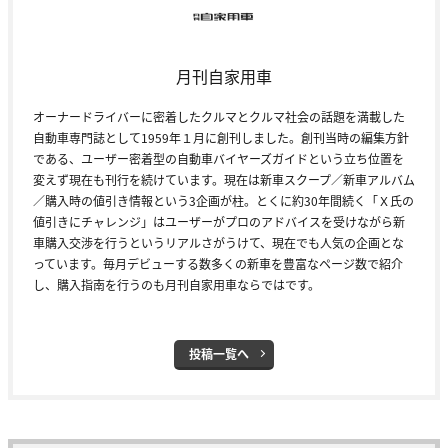
月刊自家用車
オーナードライバーに密着したクルマとクルマ社会の話題を満載した
自動車専門誌として1959年１月に創刊しました。創刊当時の編集方針
である、ユーザー密着型の自動車バイヤーズガイドという立ち位置を
変えず現在も刊行を続けています。現在は新車スクープ／新車アルバム
／購入時の値引き情報という3企画が柱。とくに約30年間続く「Ｘ氏の
値引きにチャレンジ」はユーザーがプロのアドバイスを受けながら新
車購入交渉を行うというリアルさがうけて、現在でも人気の企画とな
っています。毎月デビューする数多くの新車を豊富なページ数で紹介
し、購入指南を行うのも月刊自家用車ならではです。
投稿一覧へ