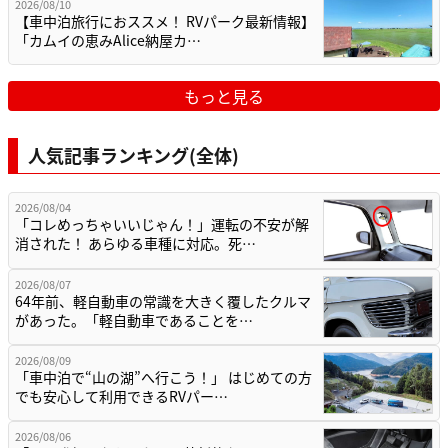
2026/08/10
【車中泊旅行におススメ！ RVパーク最新情報】
「カムイの恵みAlice納屋カ…
もっと見る
人気記事ランキング(全体)
2026/08/04
「コレめっちゃいいじゃん！」運転の不安が解
消された！ あらゆる車種に対応。死…
2026/08/07
64年前、軽自動車の常識を大きく覆したクルマ
があった。「軽自動車であることを…
2026/08/09
「車中泊で“山の湖”へ行こう！」 はじめての方
でも安心して利用できるRVパー…
2026/08/06