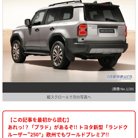
(画像 No.1/20)
縦スクロールで次の写真へ
【この記事を最初から読む】
あれっ!？「プラド」があるぞ!! トヨタ新型「ランドク
ルーザー”250″」欧州でもワールドプレミア!!