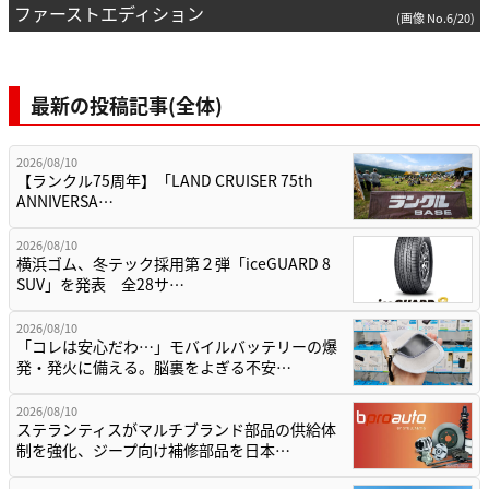
ファーストエディション
(画像 No.6/20)
最新の投稿記事(全体)
2026/08/10
【ランクル75周年】「LAND CRUISER 75th
ANNIVERSA…
2026/08/10
横浜ゴム、冬テック採用第２弾「iceGUARD 8
SUV」を発表 全28サ…
2026/08/10
「コレは安心だわ…」モバイルバッテリーの爆
発・発火に備える。脳裏をよぎる不安…
2026/08/10
ステランティスがマルチブランド部品の供給体
制を強化、ジープ向け補修部品を日本…