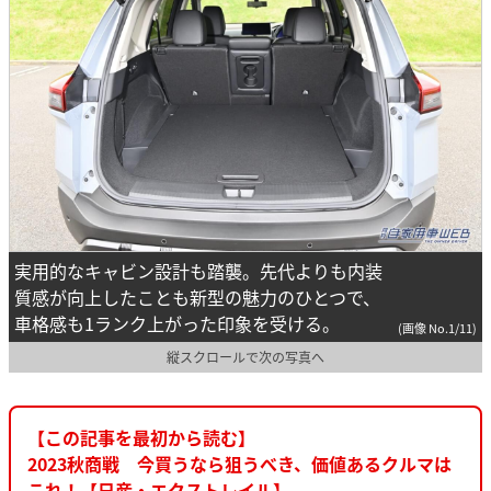
実用的なキャビン設計も踏襲。先代よりも内装
質感が向上したことも新型の魅力のひとつで、
車格感も1ランク上がった印象を受ける。
(画像 No.1/11)
縦スクロールで次の写真へ
【この記事を最初から読む】
2023秋商戦 今買うなら狙うべき、価値あるクルマは
これ！【日産・エクストレイル】