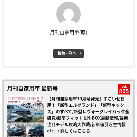
月刊自家用車(原)
投稿一覧へ
月刊自家用車 最新号
vol.
805
【月刊自家用車10月号発売】すごいぜ日
産！「新型エルグランド」「新型キック
ス」のすべて/新型レヴォーグレイバック全
研究/新型フィット＆N-BOX最新情報/最新
注目モデル攻略大作戦/新車値引き生情報
etc.
→ 詳しくはこちら