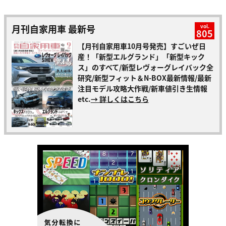
月刊自家用車 最新号
vol.
805
【月刊自家用車10月号発売】すごいぜ日
産！「新型エルグランド」「新型キック
ス」のすべて/新型レヴォーグレイバック全
研究/新型フィット＆N-BOX最新情報/最新
注目モデル攻略大作戦/新車値引き生情報
etc.
→ 詳しくはこちら