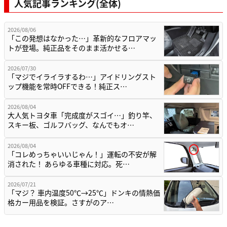
人気記事ランキング(全体)
2026/08/06
「この発想はなかった…」革新的なフロアマッ
トが登場。純正品をそのまま活かせる…
2026/07/30
「マジでイライラするわ…」アイドリングスト
ップ機能を常時OFFできる！純正ス…
2026/08/04
大人気トヨタ車「完成度がスゴイ…」釣り竿、
スキー板、ゴルフバッグ、なんでもオ…
2026/08/04
「コレめっちゃいいじゃん！」運転の不安が解
消された！ あらゆる車種に対応。死…
2026/07/21
「マジ？ 車内温度50℃→25℃」ドンキの情熱価
格カー用品を検証。さすがのア…