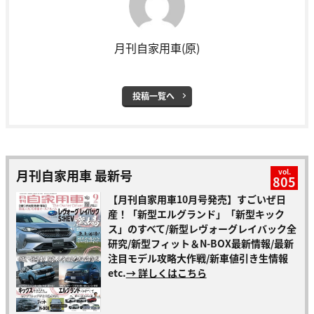
月刊自家用車(原)
投稿一覧へ
月刊自家用車 最新号
vol.
805
【月刊自家用車10月号発売】すごいぜ日
産！「新型エルグランド」「新型キック
ス」のすべて/新型レヴォーグレイバック全
研究/新型フィット＆N-BOX最新情報/最新
注目モデル攻略大作戦/新車値引き生情報
etc.
→ 詳しくはこちら