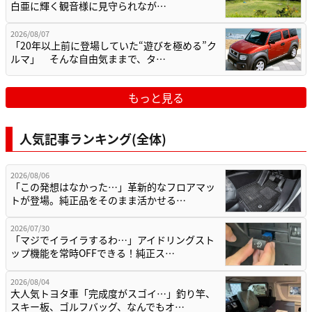
白亜に輝く観音様に見守られなが…
2026/08/07
「20年以上前に登場していた“遊びを極める”ク
ルマ」 そんな自由気ままで、タ…
もっと見る
人気記事ランキング(全体)
2026/08/06
「この発想はなかった…」革新的なフロアマッ
トが登場。純正品をそのまま活かせる…
2026/07/30
「マジでイライラするわ…」アイドリングスト
ップ機能を常時OFFできる！純正ス…
2026/08/04
大人気トヨタ車「完成度がスゴイ…」釣り竿、
スキー板、ゴルフバッグ、なんでもオ…