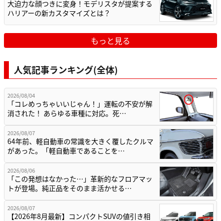
大迫力な顔つきに変身！モデリスタが提案する
ハリアーの新カスタマイズとは？
もっと見る
人気記事ランキング(全体)
2026/08/04
「コレめっちゃいいじゃん！」運転の不安が解
消された！ あらゆる車種に対応。死…
2026/08/07
64年前、軽自動車の常識を大きく覆したクルマ
があった。「軽自動車であることを…
2026/08/06
「この発想はなかった…」革新的なフロアマッ
トが登場。純正品をそのまま活かせる…
2026/08/07
【2026年8月最新】コンパクトSUVの値引き相