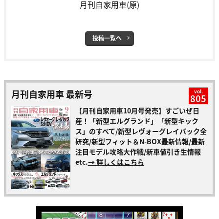
月刊自家用車(原)
投稿一覧へ
月刊自家用車 最新号
vol.
805
【月刊自家用車10月号発売】すごいぜ日
産！「新型エルグランド」「新型キック
ス」のすべて/新型レヴォーグレイバック全
研究/新型フィット＆N-BOX最新情報/最新
注目モデル攻略大作戦/新車値引き生情報
etc.
→ 詳しくはこちら