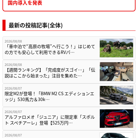
国内導入を発表
最新の投稿記事(全体)
2026/08/08
「車中泊で“高原の牧場”へ行こう！」はじめて
の方でも安心して利用できるRVパ…
2026/08/08
【週間ランキング】「完成度がスゴイ…」「伝
説はここから始まった」注目を集めた…
2026/08/07
限定M2が登場！「BMW M2 CS エディションエ
ッジ」530馬力＆30k…
2026/08/07
アルファロメオ「ジュニア」に限定車「スポル
ト スペチアーレ」登場【525万円…
2026/08/07