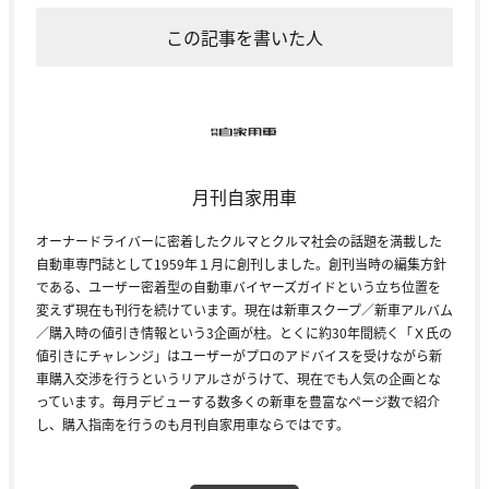
この記事を書いた人
月刊自家用車
オーナードライバーに密着したクルマとクルマ社会の話題を満載した
自動車専門誌として1959年１月に創刊しました。創刊当時の編集方針
である、ユーザー密着型の自動車バイヤーズガイドという立ち位置を
変えず現在も刊行を続けています。現在は新車スクープ／新車アルバム
／購入時の値引き情報という3企画が柱。とくに約30年間続く「Ｘ氏の
値引きにチャレンジ」はユーザーがプロのアドバイスを受けながら新
車購入交渉を行うというリアルさがうけて、現在でも人気の企画とな
っています。毎月デビューする数多くの新車を豊富なページ数で紹介
し、購入指南を行うのも月刊自家用車ならではです。