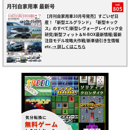
月刊自家用車 最新号
vol.
805
【月刊自家用車10月号発売】すごいぜ日
産！「新型エルグランド」「新型キック
ス」のすべて/新型レヴォーグレイバック全
研究/新型フィット＆N-BOX最新情報/最新
注目モデル攻略大作戦/新車値引き生情報
etc.
→ 詳しくはこちら