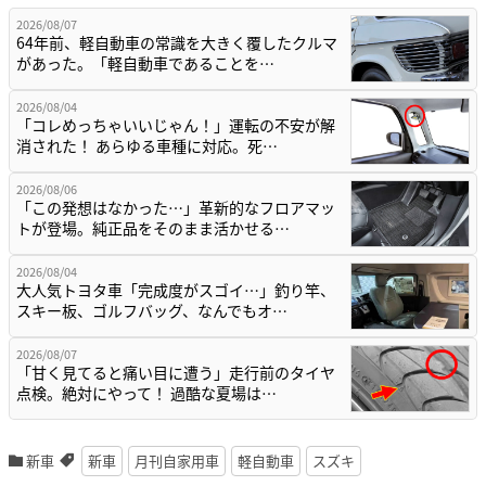
2026/08/07
64年前、軽自動車の常識を大きく覆したクルマ
があった。「軽自動車であることを…
2026/08/04
「コレめっちゃいいじゃん！」運転の不安が解
消された！ あらゆる車種に対応。死…
2026/08/06
「この発想はなかった…」革新的なフロアマッ
トが登場。純正品をそのまま活かせる…
2026/08/04
大人気トヨタ車「完成度がスゴイ…」釣り竿、
スキー板、ゴルフバッグ、なんでもオ…
2026/08/07
「甘く見てると痛い目に遭う」走行前のタイヤ
点検。絶対にやって！ 過酷な夏場は…
新車
新車
月刊自家用車
軽自動車
スズキ