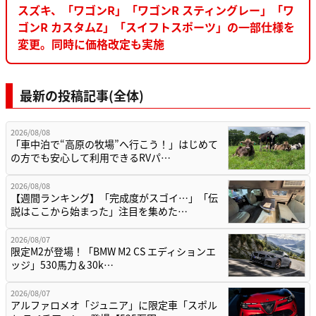
スズキ、「ワゴンR」「ワゴンR スティングレー」「ワ
ゴンR カスタムZ」「スイフトスポーツ」の一部仕様を
変更。同時に価格改定も実施
最新の投稿記事(全体)
2026/08/08
「車中泊で“高原の牧場”へ行こう！」はじめて
の方でも安心して利用できるRVパ…
2026/08/08
【週間ランキング】「完成度がスゴイ…」「伝
説はここから始まった」注目を集めた…
2026/08/07
限定M2が登場！「BMW M2 CS エディションエ
ッジ」530馬力＆30k…
2026/08/07
アルファロメオ「ジュニア」に限定車「スポル