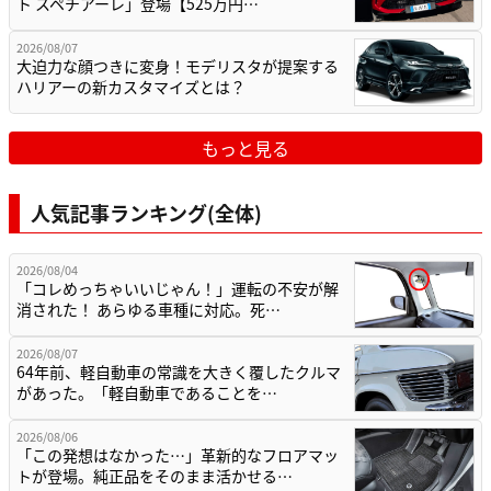
ト スペチアーレ」登場【525万円…
2026/08/07
大迫力な顔つきに変身！モデリスタが提案する
ハリアーの新カスタマイズとは？
もっと見る
人気記事ランキング(全体)
2026/08/04
「コレめっちゃいいじゃん！」運転の不安が解
消された！ あらゆる車種に対応。死…
2026/08/07
64年前、軽自動車の常識を大きく覆したクルマ
があった。「軽自動車であることを…
2026/08/06
「この発想はなかった…」革新的なフロアマッ
トが登場。純正品をそのまま活かせる…