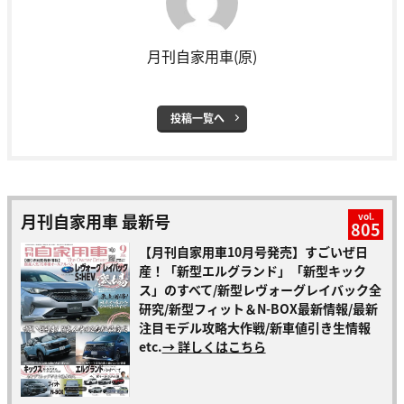
月刊自家用車(原)
投稿一覧へ
月刊自家用車 最新号
vol.
805
【月刊自家用車10月号発売】すごいぜ日
産！「新型エルグランド」「新型キック
ス」のすべて/新型レヴォーグレイバック全
研究/新型フィット＆N-BOX最新情報/最新
注目モデル攻略大作戦/新車値引き生情報
etc.
→ 詳しくはこちら