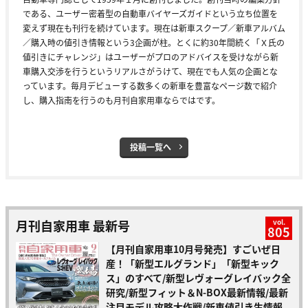
である、ユーザー密着型の自動車バイヤーズガイドという立ち位置を
変えず現在も刊行を続けています。現在は新車スクープ／新車アルバム
／購入時の値引き情報という3企画が柱。とくに約30年間続く「Ｘ氏の
値引きにチャレンジ」はユーザーがプロのアドバイスを受けながら新
車購入交渉を行うというリアルさがうけて、現在でも人気の企画とな
っています。毎月デビューする数多くの新車を豊富なページ数で紹介
し、購入指南を行うのも月刊自家用車ならではです。
投稿一覧へ
月刊自家用車 最新号
vol.
805
【月刊自家用車10月号発売】すごいぜ日
産！「新型エルグランド」「新型キック
ス」のすべて/新型レヴォーグレイバック全
研究/新型フィット＆N-BOX最新情報/最新
注目モデル攻略大作戦/新車値引き生情報