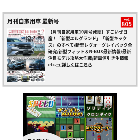
月刊自家用車 最新号
vol.
805
【月刊自家用車10月号発売】すごいぜ日
産！「新型エルグランド」「新型キック
ス」のすべて/新型レヴォーグレイバック全
研究/新型フィット＆N-BOX最新情報/最新
注目モデル攻略大作戦/新車値引き生情報
etc.
→ 詳しくはこちら