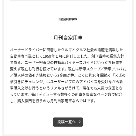
月刊自家用車
オーナードライバーに密着したクルマとクルマ社会の話題を満載した
自動車専門誌として1959年１月に創刊しました。創刊当時の編集方針
である、ユーザー密着型の自動車バイヤーズガイドという立ち位置を
変えず現在も刊行を続けています。現在は新車スクープ／新車アルバム
／購入時の値引き情報という3企画が柱。とくに約30年間続く「Ｘ氏の
値引きにチャレンジ」はユーザーがプロのアドバイスを受けながら新
車購入交渉を行うというリアルさがうけて、現在でも人気の企画とな
っています。毎月デビューする数多くの新車を豊富なページ数で紹介
し、購入指南を行うのも月刊自家用車ならではです。
投稿一覧へ